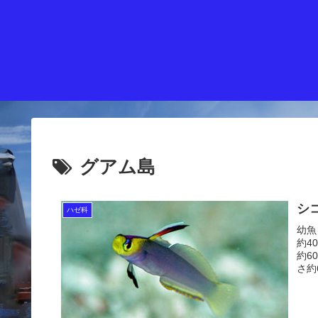
グアム島
シ
ハゼ科
幼魚
約4
約6
さ約