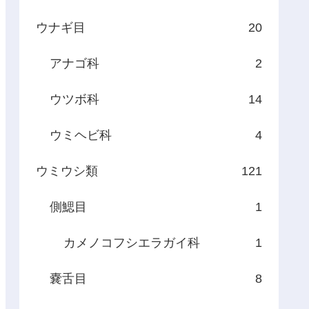
ウナギ目
20
アナゴ科
2
ウツボ科
14
ウミヘビ科
4
ウミウシ類
121
側鰓目
1
カメノコフシエラガイ科
1
嚢舌目
8