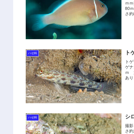
ｍｍ
80
さ約
ト
ハゼ科
トゲナ
ゲナ
ｍ
ありま
シ
ハゼ科
撮影
さ約