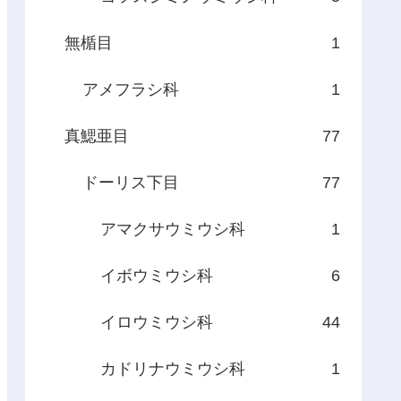
無楯目
1
アメフラシ科
1
真鰓亜目
77
ドーリス下目
77
アマクサウミウシ科
1
イボウミウシ科
6
イロウミウシ科
44
カドリナウミウシ科
1