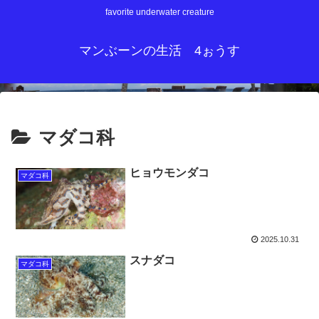
favorite underwater creature
マンぶーンの生活 4ぉうす
マダコ科
ヒョウモンダコ
マダコ科
2025.10.31
スナダコ
マダコ科