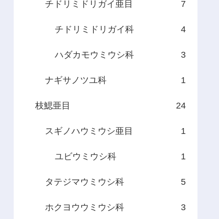
チドリミドリガイ亜目
7
チドリミドリガイ科
4
ハダカモウミウシ科
3
ナギサノツユ科
1
枝鰓亜目
24
スギノハウミウシ亜目
1
ユビウミウシ科
1
タテジマウミウシ科
5
ホクヨウウミウシ科
3