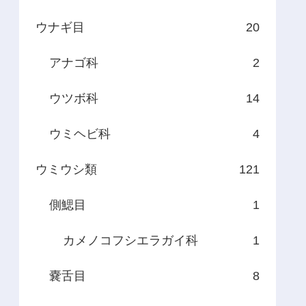
ウナギ目
20
アナゴ科
2
ウツボ科
14
ウミヘビ科
4
ウミウシ類
121
側鰓目
1
カメノコフシエラガイ科
1
嚢舌目
8