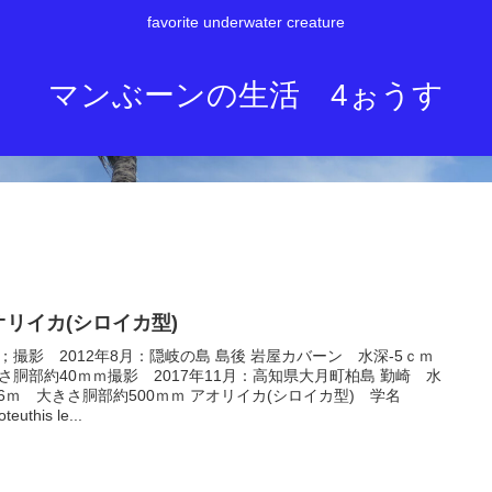
favorite underwater creature
マンぶーンの生活 4ぉうす
オリイカ(シロイカ型)
；撮影 2012年8月：隠岐の島 島後 岩屋カバーン 水深-5ｃｍ
さ胴部約40ｍｍ撮影 2017年11月：高知県大月町柏島 勤崎 水
16ｍ 大きさ胴部約500ｍｍ アオリイカ(シロイカ型) 学名
teuthis le...