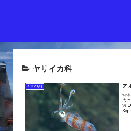
ヤリイカ科
ア
ヤリイカ科
幼体
大き
深-
Sepio