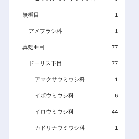
無楯目
1
アメフラシ科
1
真鰓亜目
77
ドーリス下目
77
アマクサウミウシ科
1
イボウミウシ科
6
イロウミウシ科
44
カドリナウミウシ科
1