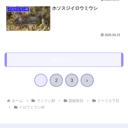
ホソスジイロウミウシ
イロウミウシ科
2025.04.23
次のページ
次
1
2
3
へ
ホーム
ウミウシ類
真鰓亜目
ドーリス下目
イロウミウシ科