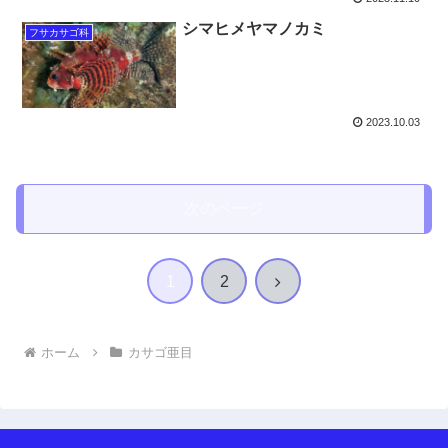
シマヒメヤマノカミ
フサカサゴ科
2023.10.03
次のページ
次
1
2
へ
ホーム
カサゴ亜目