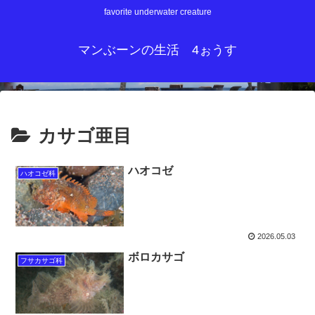
favorite underwater creature
マンぶーンの生活 4ぉうす
カサゴ亜目
ハオコゼ
ハオコゼ科
2026.05.03
ボロカサゴ
フサカサゴ科