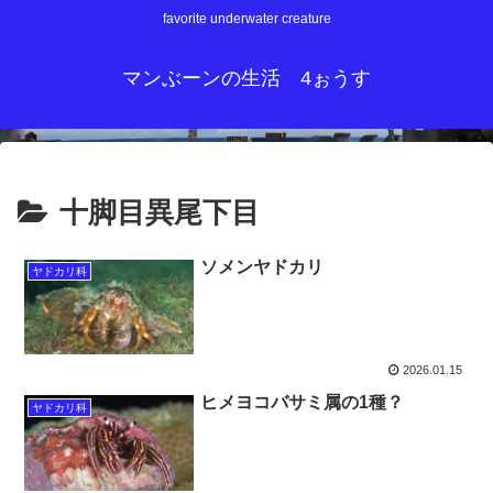
favorite underwater creature
マンぶーンの生活 4ぉうす
十脚目異尾下目
ソメンヤドカリ
ヤドカリ科
2026.01.15
ヒメヨコバサミ属の1種？
ヤドカリ科