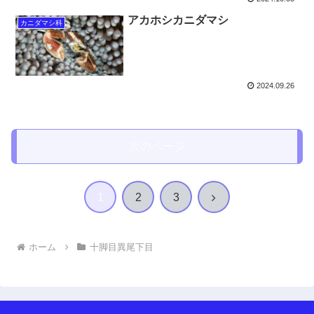
アカホシカニダマシ
カニダマシ科
2024.09.26
次のページ
次
1
2
3
へ
ホーム
十脚目異尾下目