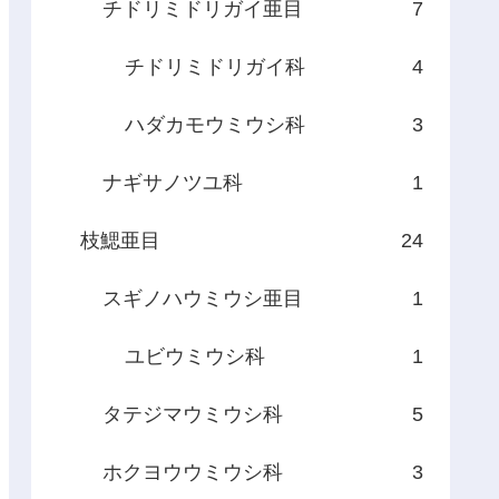
チドリミドリガイ亜目
7
チドリミドリガイ科
4
ハダカモウミウシ科
3
ナギサノツユ科
1
枝鰓亜目
24
スギノハウミウシ亜目
1
ユビウミウシ科
1
タテジマウミウシ科
5
ホクヨウウミウシ科
3