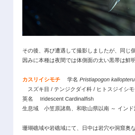
その後、再び遭遇して撮影しましたが、同じ
因みに本種は夜間では体側面の太い黒帯は鮮
カスリイシモチ
学名
Pristiapogon kallopteru
スズキ目 / テンジクダイ科 / ヒトスジイシ
英名 Iridescent Cardinalfish
生息域 小笠原諸島、和歌山県以南 ～ イン
珊瑚礁域や岩礁域にて、日中は岩穴や洞窟奥