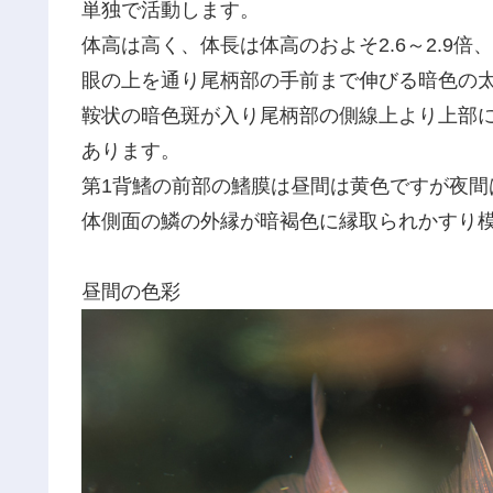
単独で活動します。
体高は高く、体長は体高のおよそ2.6～2.9
眼の上を通り尾柄部の手前まで伸びる暗色の太
鞍状の暗色斑が入り尾柄部の側線上より上部
あります。
第1背鰭の前部の鰭膜は昼間は黄色ですが夜間
体側面の鱗の外縁が暗褐色に縁取られかすり
昼間の色彩