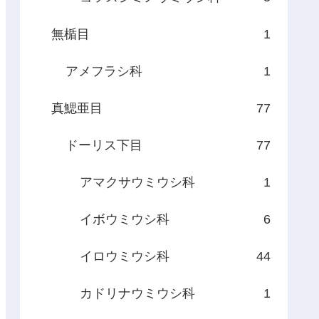
無楯目
1
アメフラシ科
1
真鰓亜目
77
ドーリス下目
77
アマクサウミウシ科
1
イボウミウシ科
6
イロウミウシ科
44
カドリナウミウシ科
1