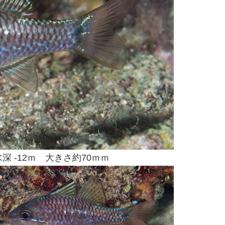
深 -12ｍ 大きさ約70ｍｍ