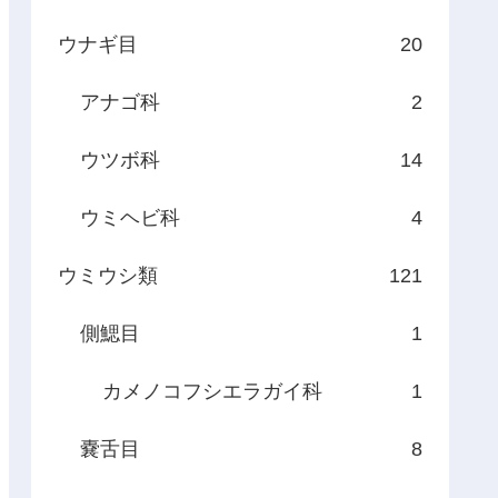
ウナギ目
20
アナゴ科
2
ウツボ科
14
ウミヘビ科
4
ウミウシ類
121
側鰓目
1
カメノコフシエラガイ科
1
嚢舌目
8