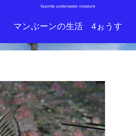
favorite underwater creature
マンぶーンの生活 4ぉうす