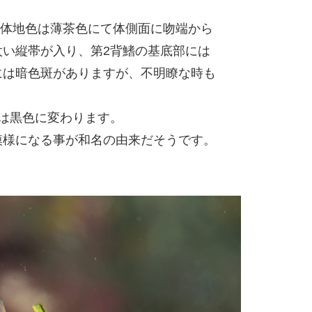
倍、体地色は薄茶色にて体側面に吻端から
い縦帯が入り、第2背鰭の基底部には
には暗色斑がありますが、不明瞭な時も
は黒色に変わります。
模様になる事が和名の由来だそうです。