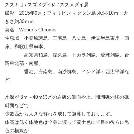
スズキ目 / スズメダイ科 / スズメダイ属
撮影 2015年9月：フィリピン マクタン島 水深-10ｍ 大
きさ約30ｍｍ
英名 Weber’s Chromis
生息域 小笠原諸島、三宅島、八丈島、伊豆半島東岸・西
岸、和歌山県串本、
高知県柏島、屋久島、トカラ列島、琉球列島、台
湾東北部・南部、
香港、海南島、南沙群島、インド洋～西太平洋な
ど。
水深が 3ｍ～40ｍほどの岩礁の側面や上、珊瑚礁外縁の礁
斜面などで
少数匹から大きな群れを成して遊泳しております。
体高は低く体地色は全身に渡って黄土色にて目の後方に黒
色の横線が