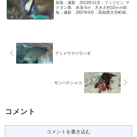
幼魚；撮影 2013年11月：フィリピン マ
クタン島 水深-5ｍ 大きさ約10ｍｍ幼
魚；撮影 2007年9月：高知県大月町柏島
民家下 水深-9ｍ 大きさ約15ｍｍ幼
魚；撮影 2008年9月：高知県大月町柏島
鮪生け簀跡 水深-9ｍ 大きさ...
アミメウマヅラハギ
モンハナシャコ
コメント
コメントを書き込む