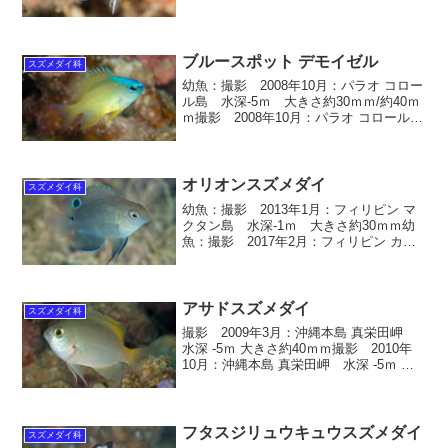
ネシア・バリ島 トランベン 水深-8ｍ 大
きさ約20ｍｍ 英名 reid's damsel 、
Gr...
ブルースポット デモイゼル
スズメダイ科
幼魚：撮影 2008年10月：パラオ コロー
ル島 水深-5ｍ 大きさ約30ｍｍ/約40ｍ
ｍ撮影 2008年10月：パラオ コロール島
シャンデリアケーブ 水深-5ｍ 大きさ
約50ｍｍ
オリオンスズメダイ
スズメダイ科
幼魚：撮影 2013年1月：フィリピン マ
クタン島 水深-1ｍ 大きさ約30ｍｍ幼
魚：撮影 2017年2月：フィリピン カビ
ラオ島 水深-3ｍ 大きさ約25ｍｍ オリ
オンスズメダイ 学名 Pomacentrus
tripunctatus ス...
アサドスズメダイ
スズメダイ科
撮影 2009年3月：沖縄本島 真栄田岬
水深 -5ｍ 大きさ約40ｍｍ撮影 2010年
10月：沖縄本島 真栄田岬 水深 -5ｍ 大
きさ約50ｍｍ撮影 2008年8月：和歌山
県串本町 イスズミ礁 水深-16ｍ 大きさ
約25ｍｍ撮影 2006...
フタスジリュウキュウスズメダイ
スズメダイ科