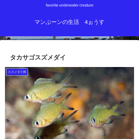
favorite underwater creature
マンぶーンの生活 4ぉうす
タカサゴスズメダイ
スズメダイ科