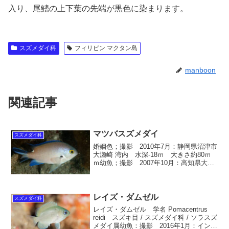
入り、尾鰭の上下葉の先端が黒色に染まります。
スズメダイ科
フィリピン マクタン島
manboon
関連記事
マツバスズメダイ
スズメダイ科
婚姻色；撮影 2010年7月：静岡県沼津市
大瀬崎 湾内 水深-18ｍ 大きさ約80ｍ
ｍ幼魚；撮影 2007年10月：高知県大月
町柏島 勤崎 水深-5ｍ 大きさ約5ｍｍ幼
魚；撮影 2010年 6月：高知県大月町柏
島 ラスベガス 水深-7ｍ 大...
レイズ・ダムゼル
スズメダイ科
レイズ・ダムゼル 学名 Pomacentrus
reidi スズキ目 / スズメダイ科 / ソラスズ
メダイ属幼魚：撮影 2016年1月：インド