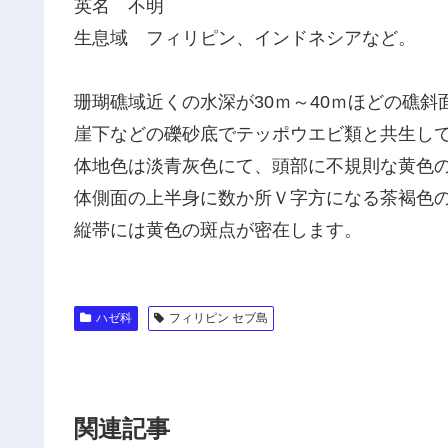
英名 不明
生息域 フィリピン、インドネシアなど。
珊瑚礁域近くの水深が30ｍ～40ｍほどの礁斜
崖下などの礫砂底でテッポウエビ類と共生し
体地色は淡青灰色にて、頭部に不規則な黄色
体側面の上半身に数か所Ｖ字方になる茶褐色
縦帯には黄色の斑点が密在します。
ハゼ科
フィリピン セブ島
関連記事