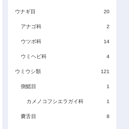
ウナギ目
20
アナゴ科
2
ウツボ科
14
ウミヘビ科
4
ウミウシ類
121
側鰓目
1
カメノコフシエラガイ科
1
嚢舌目
8