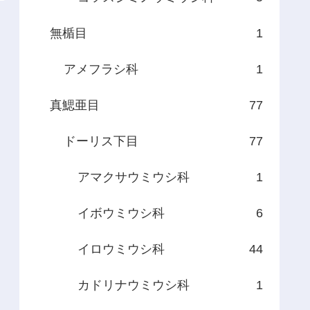
無楯目
1
アメフラシ科
1
真鰓亜目
77
ドーリス下目
77
アマクサウミウシ科
1
イボウミウシ科
6
イロウミウシ科
44
カドリナウミウシ科
1