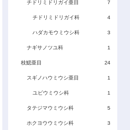
チドリミドリガイ亜目
7
チドリミドリガイ科
4
ハダカモウミウシ科
3
ナギサノツユ科
1
枝鰓亜目
24
スギノハウミウシ亜目
1
ユビウミウシ科
1
タテジマウミウシ科
5
ホクヨウウミウシ科
3