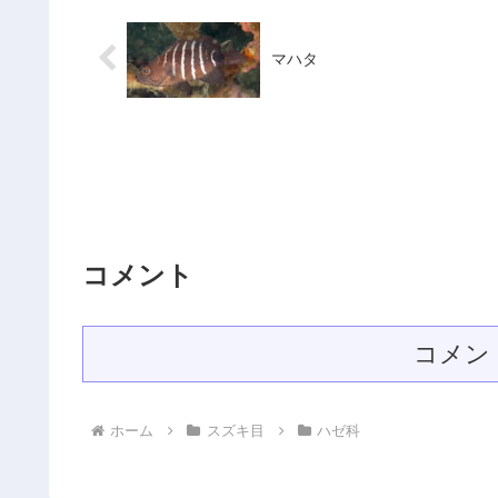
マハタ
コメント
コメン
ホーム
スズキ目
ハゼ科