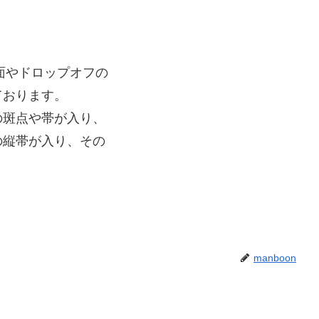
面やドロップオフの
ております。
の斑点や帯が入り、
の縦帯が入り、その
manboon