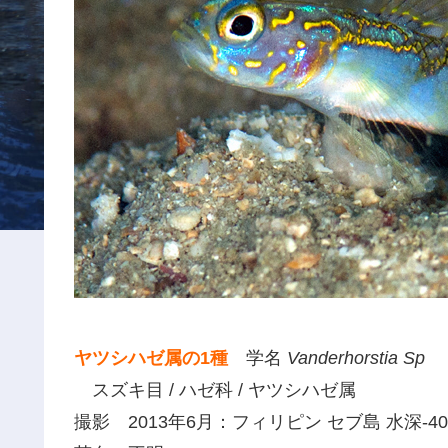
ヤツシハゼ属の1種
学名
Vanderhorstia Sp
スズキ目 / ハゼ科 / ヤツシハゼ属
撮影 2013年6月：フィリピン セブ島 水深-4