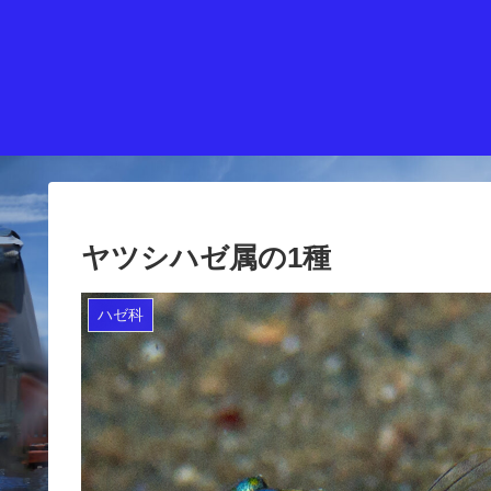
ヤツシハゼ属の1種
ハゼ科