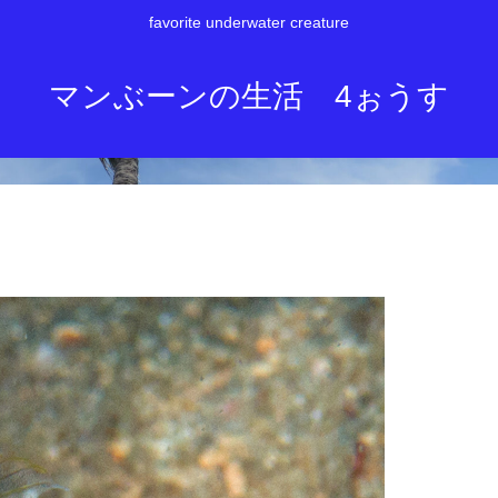
favorite underwater creature
マンぶーンの生活 4ぉうす