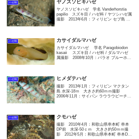
ヤノスソビキハゼ
ハゼ科
ヤノスソビキハゼ 学名 Vanderhorstia
papilio スズキ目 / ハゼ科 / ヤツシハゼ属
撮影 2013年6月：フィリピン セブ島 水
深-40ｍ 大きさ60ｍｍ英名 Butterfly
Shrimpgoby生息域 屋久島、奄...
カサイダルマハゼ
ハゼ科
カサイダルマハゼ 学名 Paragobiodon
kasaii スズキ目 / ハゼ科 / ダルマハゼ
属撮影 2008年10月：パラオ ブルーホー
ル 水深-8ｍ 大きさ約20ｍｍ英名 生息
域 奄美大島、沖縄本島、伊江島、久米
島、伊良部島、...
ヒメダテハゼ
ハゼ科
撮影 2013年1月：フィリピン マクタン
島 水深-18ｍ 大きさ約60ｍｍ撮影
2006年11月：サイパン ラウラウビーチ
水深-12ｍ 大きさ約60ｍｍ撮影 2006年
3月：奄美大島 倉崎海岸 水深-12ｍ 大
きさ約60ｍｍ ヒメダテハ...
クモハゼ
ハゼ科
撮影 2010年4月：和歌山県串本町 串本
DP前 水深-50ｃｍ 大きさ約50ｍｍ撮
影 2012年5月：和歌山県串本町 串本DP