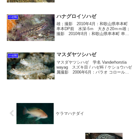
前 水深-30ｃｍ 大きさ約50ｍｍ クモ
ハゼ 学名 Bathygobius fuscus スズキ
目 / ハゼ科...
ハナグロイソハゼ
ハゼ科
雄；撮影 2010年4月：和歌山県串本町
串本DP前 水深-5ｍ 大きさ20ｍｍ雄；
撮影 2010年8月：和歌山県串本町 串本
DP前 水深-5ｍ 大きさ20ｍｍ雌；撮
影 2010年9月：和歌山県串本町 串本DP
前 水深-5ｍ 大きさ20ｍｍ...
マスダヤツシハゼ
ハゼ科
マスダヤツシハゼ 学名 Vanderhorstia
wayag スズキ目 / ハゼ科 / ケショウハゼ
属撮影 2006年6月：パラオ コロール島
水深-10ｍ 大きさ約50ｍｍ英名 Wayag
shrimpgoby生息域 慶良間諸島、石垣
島...
ケラマハナダイ