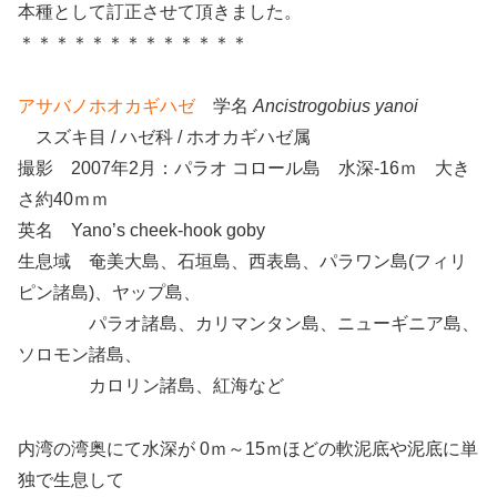
本種として訂正させて頂きました。
＊＊＊＊＊＊＊＊＊＊＊＊＊
アサバノホオカギハゼ
学名
Ancistrogobius yanoi
スズキ目 / ハゼ科 / ホオカギハゼ属
撮影 2007年2月：パラオ コロール島 水深-16ｍ 大き
さ約40ｍｍ
英名 Yano’s cheek-hook goby
生息域 奄美大島、石垣島、西表島、パラワン島(フィリ
ピン諸島)、ヤップ島、
パラオ諸島、カリマンタン島、ニューギニア島、
ソロモン諸島、
カロリン諸島、紅海など
内湾の湾奥にて水深が 0ｍ～15ｍほどの軟泥底や泥底に単
独で生息して