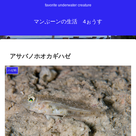
favorite underwater creature
マンぶーンの生活 4ぉうす
アサバノホオカギハゼ
ハゼ科