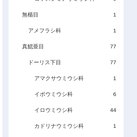
無楯目
1
アメフラシ科
1
真鰓亜目
77
ドーリス下目
77
アマクサウミウシ科
1
イボウミウシ科
6
イロウミウシ科
44
カドリナウミウシ科
1