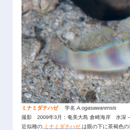
ミナミダテハゼ
学名
A.ogasawarensis
撮影 2009年3月：奄美大島 倉崎海岸 水深
近似種の
ミナミダテハゼ
は眼の下に茶褐色の