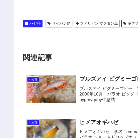
ハゼ科
サイパン島
フィリピン マクタン島
奄美
関連記事
ブルズアイ ピグミーゴ
ハゼ科
ブルズアイ ピグミーゴビー 学名 
2006年10月：パラオ ビッグ
pygmygoby生息域...
ヒメアオギハゼ
ハゼ科
ヒメアオギハゼ 学名 Trimma 
パラオ ショートドロップオフ 水