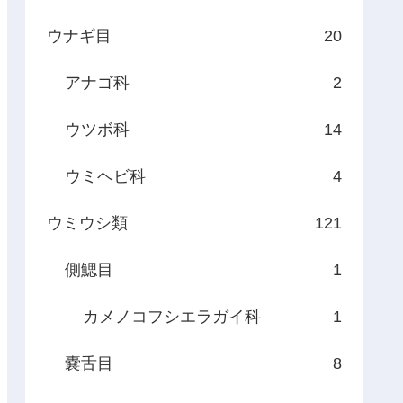
ウナギ目
20
アナゴ科
2
ウツボ科
14
ウミヘビ科
4
ウミウシ類
121
側鰓目
1
カメノコフシエラガイ科
1
嚢舌目
8