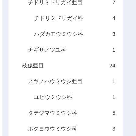
チドリミドリガイ亜目
7
チドリミドリガイ科
4
ハダカモウミウシ科
3
ナギサノツユ科
1
枝鰓亜目
24
スギノハウミウシ亜目
1
ユビウミウシ科
1
タテジマウミウシ科
5
ホクヨウウミウシ科
3