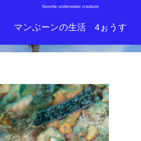
favorite underwater creature
マンぶーンの生活 4ぉうす