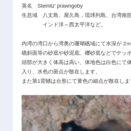
英名 Steinitz’ prawngoby
生息域 八丈島、屋久島，琉球列島、台湾南
インド洋～西太平洋など。
内湾の湾口から湾奥の珊瑚礁域にて水深が 2
礁斜面等の砂底や砂泥底、礫砂底などでテッ
頭部が大きく体高は高い、体地色は白色にて体
入り、水色の斑点が散在します。
また第1背鰭は台形にて黄色の細点が散在しま