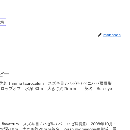
大島
manboon
ビー
Trimma tauroculum スズキ目 / ハゼ科 / ベニハゼ属撮影
ドロップオフ 水深-33ｍ 大きさ約25ｍｍ 英名 Bullseye
flavatrum スズキ目 / ハゼ科 / ベニハゼ属撮影 2008年10月：
深-18ｍ 大きさ約20ｍｍ英名 Wasp pygmygoby生息域 屋