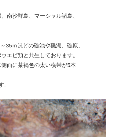
部、南沙群島、マーシャル諸島、
ｍ～35ｍほどの礁池や礁湖、礁原、
ポウエビ類と共生しております。
側面に茶褐色の太い横帯が5本
す。