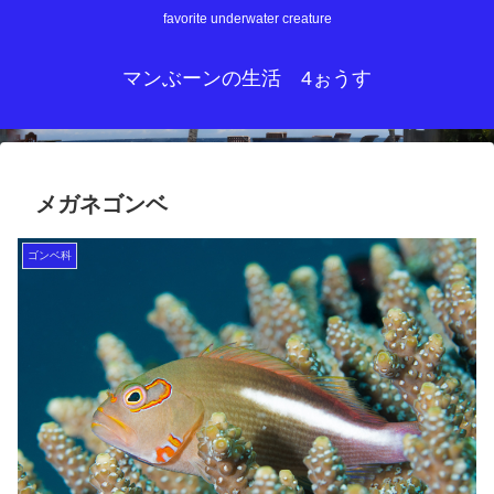
favorite underwater creature
マンぶーンの生活 4ぉうす
メガネゴンベ
ゴンベ科