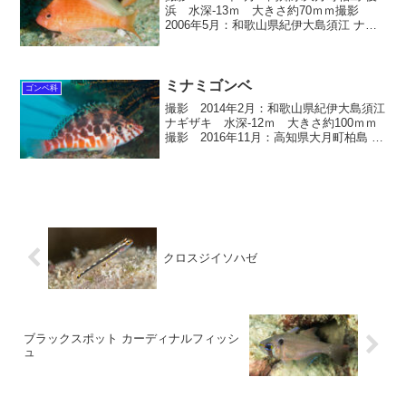
浜 水深-13ｍ 大きさ約70ｍｍ撮影
2006年5月：和歌山県紀伊大島須江 ナギ
ザキ 水深-12ｍ 大きさ約70ｍｍ撮影
2013年1月：和歌山県紀伊大島須江 ナギ
ザキ 水深-16ｍ 大きさ約70...
ミナミゴンベ
ゴンベ科
撮影 2014年2月：和歌山県紀伊大島須江
ナギザキ 水深-12ｍ 大きさ約100ｍｍ
撮影 2016年11月：高知県大月町柏島 後
浜 水深-9ｍ 大きさ約100ｍｍ撮影
2012年6月：和歌山県串本町 グラスワー
ルド 水深-12ｍ 大きさ約...
クロスジイソハゼ
ブラックスポット カーディナルフィッシ
ュ