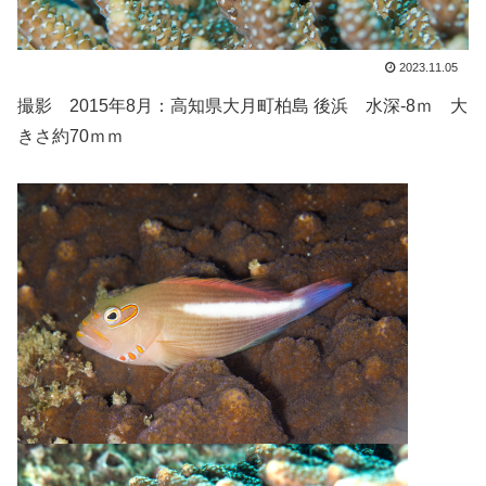
2023.11.05
撮影 2015年8月：高知県大月町柏島 後浜 水深-8ｍ 大
きさ約70ｍｍ