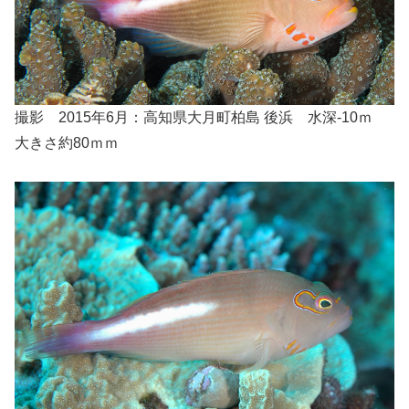
撮影 2015年6月：高知県大月町柏島 後浜 水深-10ｍ
大きさ約80ｍｍ