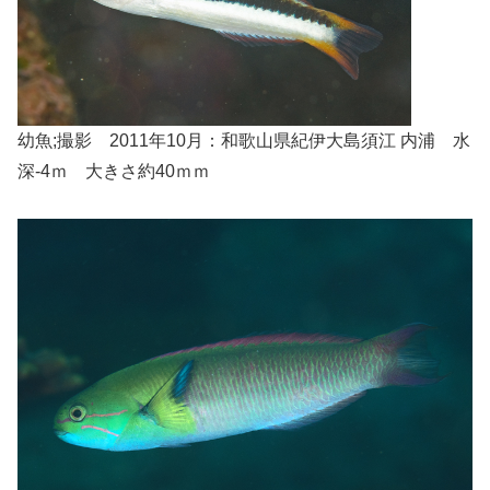
幼魚;撮影 2011年10月：和歌山県紀伊大島須江 内浦 水
深-4ｍ 大きさ約40ｍｍ