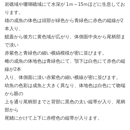
岩礁域や珊瑚礁域にて水深が 1ｍ～15ｍほどに生息してお
ります。
雄の成魚の体色は頭部が緑色から青緑色に赤色の縦線が2
本入り、
鰓蓋から後方に黄色域が広がり、体側面中央から尾柄部ま
で淡い
赤紫色と青緑色の細い横縞模様が密に並びます。
雌の成魚の体地色は青緑色にて、顎下は白色にて赤色の縦
線が2本
入り、体側面に淡い赤紫色の細い横線が密に並びます。
幼魚の色彩は成魚と大きく異なり、体地色は白色にて吻端
から眼の
上を通り尾柄部までと背部に黒色の太い縦帯が入り、尾柄
部から
尾鰭にかけて上下に赤橙色の縦帯が入ります。