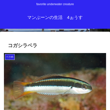
favorite underwater creature
マンぶーンの生活 4ぉうす
コガシラベラ
ベラ科