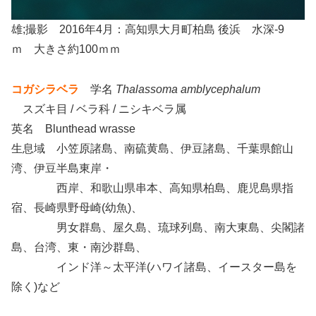
雄;撮影 2016年4月：高知県大月町柏島 後浜 水深-9
ｍ 大きさ約100ｍｍ
コガシラベラ
学名
Thalassoma amblycephalum
スズキ目 / ベラ科 / ニシキベラ属
英名 Blunthead wrasse
生息域 小笠原諸島、南硫黄島、伊豆諸島、千葉県館山
湾、伊豆半島東岸・
西岸、和歌山県串本、高知県柏島、鹿児島県指
宿、長崎県野母崎(幼魚)、
男女群島、屋久島、琉球列島、南大東島、尖閣諸
島、台湾、東・南沙群島、
インド洋～太平洋(ハワイ諸島、イースター島を
除く)など