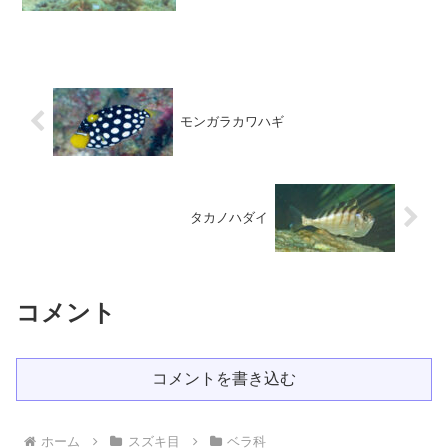
クタン島 水深-5ｍ 大きさ約100ｍｍ英
名 Saowisata wrasse生息域 シン...
モンガラカワハギ
タカノハダイ
コメント
コメントを書き込む
ホーム
スズキ目
ベラ科