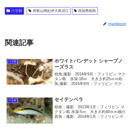
ベラ科
和歌山県紀伊大島須江
高知県柏島
manboon
関連記事
ホワイトバンデット シャープノ
ベラ科
ーズラス
幼魚;撮影 2014年9月：フィリピン マク
タン島 水深-18ｍ 大きさ約25ｍｍ幼
魚;撮影 2015年9月：フィリピン マクタ
ン島 水深-20ｍ 大きさ約30ｍｍ ホワ
イトバンデット シャープノーズラス 学
名 Wetmorella al...
セイテンベラ
ベラ科
幼魚；撮影 2013年1月：フィリピン マ
クタン島 水深-5ｍ 大きさ約40ｍｍ雄の
若魚；撮影 2014年1月：フィリピンマク
タン島 水深-8ｍ 大きさ約80ｍｍ若魚；
撮影 2012年4月：フィリピンマクタン島
水深-8ｍ 大きさ約120ｍ...