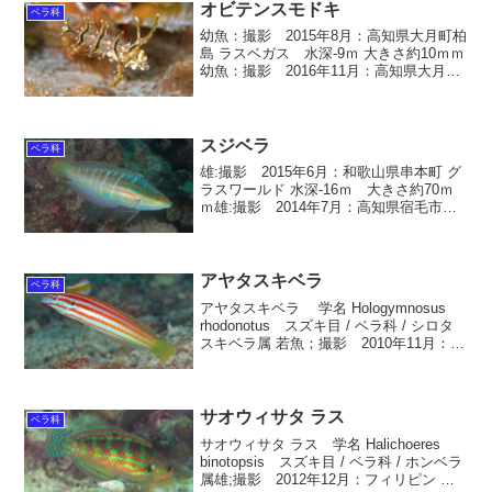
オビテンスモドキ
ベラ科
幼魚：撮影 2015年8月：高知県大月町柏
島 ラスベガス 水深-9ｍ 大きさ約10ｍｍ
幼魚：撮影 2016年11月：高知県大月町
柏島 後浜 水深-4ｍ 大きさ約20ｍｍ幼
魚：撮影 2014年9月：高知県大月町柏島
勤崎 水深-9ｍ 大きさ約...
スジベラ
ベラ科
雄:撮影 2015年6月：和歌山県串本町 グ
ラスワールド 水深-16ｍ 大きさ約70ｍ
ｍ雄:撮影 2014年7月：高知県宿毛市鵜
来島 エントランス 水深-22ｍ 大きさ約
70ｍｍ雄:撮影 2014年8月：高知県大月
町柏島 ラスベガス 水深-...
アヤタスキベラ
ベラ科
アヤタスキベラ 学名 Hologymnosus
rhodonotus スズキ目 / ベラ科 / シロタ
スキベラ属 若魚；撮影 2010年11月：高
知県大月町柏島 勤崎 水深-30ｍ 大きさ
約70ｍｍ英名 Redback longface ...
サオウィサタ ラス
ベラ科
サオウィサタ ラス 学名 Halichoeres
binotopsis スズキ目 / ベラ科 / ホンベラ
属雄;撮影 2012年12月：フィリピン マ