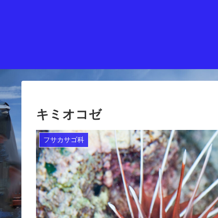
キミオコゼ
フサカサゴ科