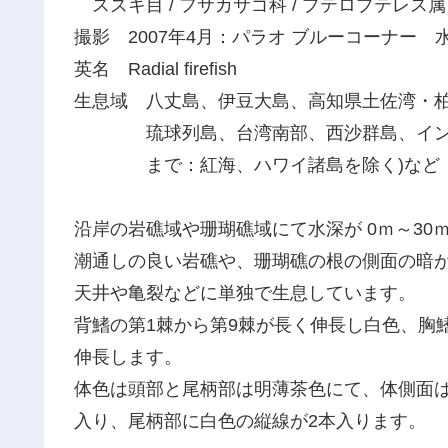
スズキ目 / フサカサゴ科 / プテロプテレス属
撮影 2007年4月：パラオ ブルーコーナー 水
英名 Radial firefish
生息域 八丈島、伊豆大島、高知県土佐湾・
琉球列島、台湾南部、西沙群島、インド
まで：紅海、ハワイ諸島を除く)など
沿岸の岩礁域や珊瑚礁域にて水深が 0ｍ～30
潮通しの良い岩礁や、珊瑚礁の根の側面の暗
天井や亀裂などに単独で生息しています。
背鰭の第1棘から第9棘が長く伸長し白色、胸
伸長します。
体色は頭部と尾柄部は明薄茶色にて、体側面
入り、尾柄部に白色の縦線が2本入ります。