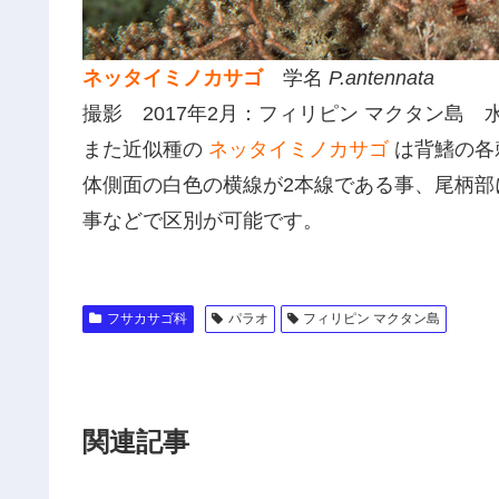
ネッタイミノカサゴ
学名
P.antennata
撮影 2017年2月：フィリピン マクタン島 
また近似種の
ネッタイミノカサゴ
は背鰭の各
体側面の白色の横線が2本線である事、尾柄部
事などで区別が可能です。
フサカサゴ科
パラオ
フィリピン マクタン島
関連記事