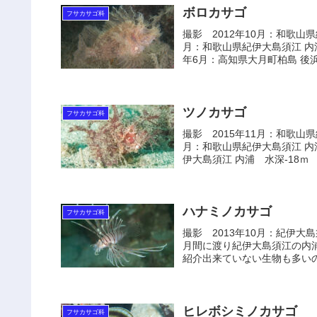
ボロカサゴ
フサカサゴ科
撮影 2012年10月：和歌山県
月：和歌山県紀伊大島須江 内浦
年6月：高知県大月町柏島 後浜 
ツノカサゴ
フサカサゴ科
撮影 2015年11月：和歌山県
月：和歌山県紀伊大島須江 内浦
伊大島須江 内浦 水深-18ｍ 大
ハナミノカサゴ
フサカサゴ科
撮影 2013年10月：紀伊大
月間に渡り紀伊大島須江の内
紹介出来ていない生物も多いの
ヒレボシミノカサゴ
フサカサゴ科