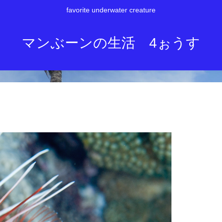
favorite underwater creature
マンぶーンの生活 4ぉうす