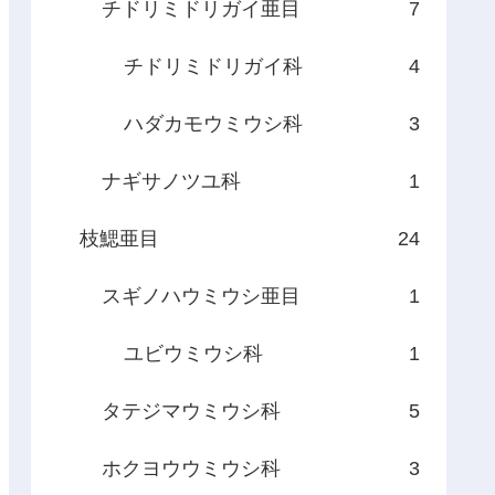
チドリミドリガイ亜目
7
チドリミドリガイ科
4
ハダカモウミウシ科
3
ナギサノツユ科
1
枝鰓亜目
24
スギノハウミウシ亜目
1
ユビウミウシ科
1
タテジマウミウシ科
5
ホクヨウウミウシ科
3