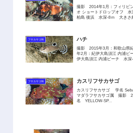
撮影 2014年1月：フィリピ
オ ショートドロップオフ 水深
柏島 後浜 水深-8ｍ 大きさ約4
ハチ
フサカサゴ科
撮影 2015年3月：和歌山県
年2月：紀伊大島須江 内浦ビー
伊大島須江 内浦ビーチ 水深-1
カスリフサカサゴ
フサカサゴ科
カスリフサカサゴ 学名 Sebasta
マダラフサカサゴ属 撮影 2
名 YELLOW-SP...