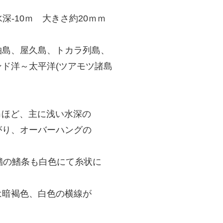
深-10ｍ 大きさ約20ｍｍ
柏島、屋久島、トカラ列島、
洋～太平洋(ツアモツ諸島
ｍほど、主に浅い水深の
がり、オーバーハングの
鰭の鰭条も白色にて糸状に
は暗褐色、白色の横線が