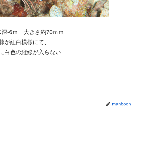
水深-6ｍ 大きさ約70ｍｍ
棘が紅白模様にて、
に白色の縦線が入らない
manboon