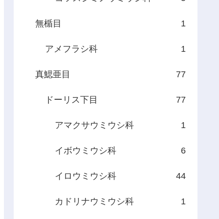
無楯目
1
アメフラシ科
1
真鰓亜目
77
ドーリス下目
77
アマクサウミウシ科
1
イボウミウシ科
6
イロウミウシ科
44
カドリナウミウシ科
1