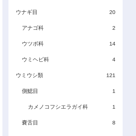
ウナギ目
20
アナゴ科
2
ウツボ科
14
ウミヘビ科
4
ウミウシ類
121
側鰓目
1
カメノコフシエラガイ科
1
嚢舌目
8