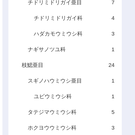
チドリミドリガイ亜目
7
チドリミドリガイ科
4
ハダカモウミウシ科
3
ナギサノツユ科
1
枝鰓亜目
24
スギノハウミウシ亜目
1
ユビウミウシ科
1
タテジマウミウシ科
5
ホクヨウウミウシ科
3