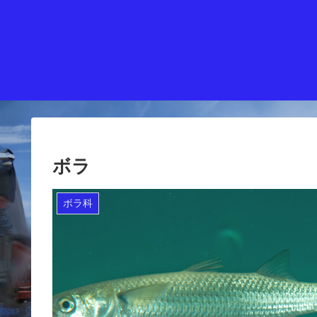
ボラ
ボラ科