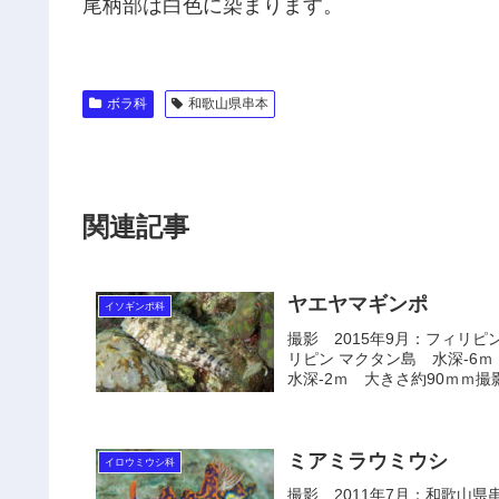
尾柄部は白色に染まります。
ボラ科
和歌山県串本
関連記事
ヤエヤマギンポ
イソギンポ科
撮影 2015年9月：フィリピ
リピン マクタン島 水深-6
水深-2ｍ 大きさ約90ｍｍ撮影 
ミアミラウミウシ
イロウミウシ科
撮影 2011年7月：和歌山県串