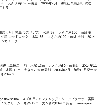
-5ｍ 大きさ約50ｍｍ撮影 2005年4月：和歌山県白浜町 沈潜
ミラ...
知県大月町柏島 ラスベガス 水深-35ｍ 大きさ約100ｍｍ雄 撮
柏島 レッドロック 水深-35ｍ 大きさ約100ｍｍ雄 撮影 2014
ベガス 水...
紀伊大島須江 内浦 水深-13ｍ 大きさ約30ｍｍ撮影 2014年11
 水深-12ｍ 大きさ20ｍｍ撮影 2006年2月：和歌山県紀伊大
20ｍｍ...
ge flavissima スズキ目 / キンチャクダイ科 / アブラヤッコ属撮
アイスクリーム 水深-12ｍ 大きさ約80ｍｍ英名 Lemonpeel