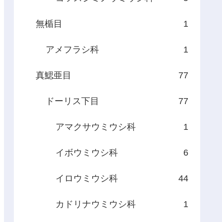
無楯目
1
アメフラシ科
1
真鰓亜目
77
ドーリス下目
77
アマクサウミウシ科
1
イボウミウシ科
6
イロウミウシ科
44
カドリナウミウシ科
1