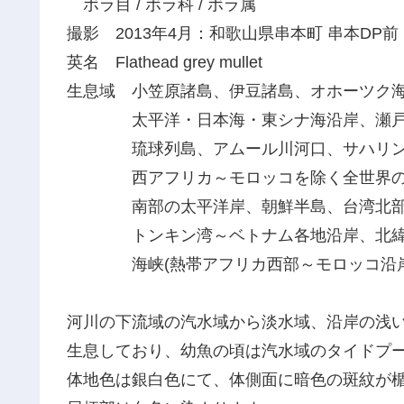
ボラ目 / ボラ科 / ボラ属
撮影 2013年4月：和歌山県串本町 串本DP前
英名 Flathead grey mullet
生息域 小笠原諸島、伊豆諸島、オホーツク
太平洋・日本海・東シナ海沿岸、瀬戸内
琉球列島、アムール川河口、サハリンの
西アフリカ～モロッコを除く全世界の温
南部の太平洋岸、朝鮮半島、台湾北部・
トンキン湾～ベトナム各地沿岸、北緯51
海峡(熱帯アフリカ西部～モロッコ沿岸
河川の下流域の汽水域から淡水域、沿岸の浅
生息しており、幼魚の頃は汽水域のタイドプ
体地色は銀白色にて、体側面に暗色の斑紋が