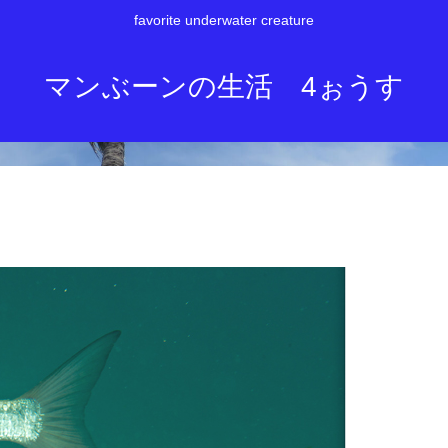
favorite underwater creature
マンぶーンの生活 4ぉうす