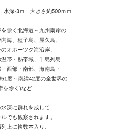
 水深-3ｍ 大きさ約500ｍｍ
海を除く北海道～九州南岸の
海、種子島、屋久島、
オホーツク海沿岸、
帯・熱帯域、千島列島
西部・南部、海南島・
度～南緯42度の全世界の
を除く)など
い水深に群れを成して
ールでも観察されます。
楯列上に複数本入り、