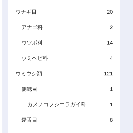
ウナギ目
20
アナゴ科
2
ウツボ科
14
ウミヘビ科
4
ウミウシ類
121
側鰓目
1
カメノコフシエラガイ科
1
嚢舌目
8