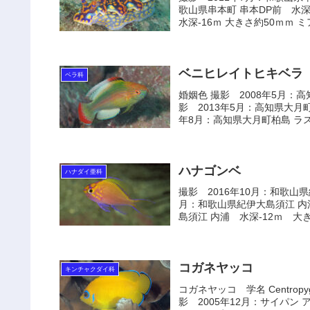
歌山県串本町 串本DP前 水深
水深-16ｍ 大きさ約50ｍｍ ミア
ベニヒレイトヒキベラ
ベラ科
婚姻色 撮影 2008年5月：高
影 2013年5月：高知県大月町
年8月：高知県大月町柏島 ラス
ハナゴンベ
ハナダイ亜科
撮影 2016年10月：和歌山県
月：和歌山県紀伊大島須江 内浦
島須江 内浦 水深-12ｍ 大きさ
コガネヤッコ
キンチャクダイ科
コガネヤッコ 学名 Centropy
影 2005年12月：サイパン 