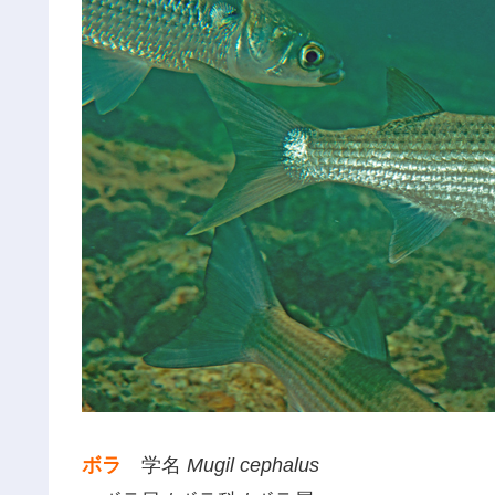
ボラ
学名
Mugil cephalus