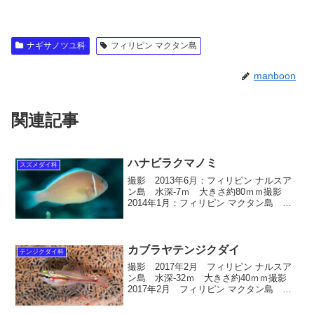
ナギサノツユ科
フィリピン マクタン島
manboon
関連記事
ハナビラクマノミ
スズメダイ科
撮影 2013年6月：フィリピン ナルスア
ン島 水深-7ｍ 大きさ約80ｍｍ撮影
2014年1月：フィリピン マクタン島 水
深-5ｍ 大きさ約80ｍｍ撮影 2005年5
月：グアム ギャブギャブⅡ 水深-10ｍ
大きさ約80ｍｍ ハナビラクマ...
カブラヤテンジクダイ
テンジクダイ科
撮影 2017年2月 フィリピン ナルスア
ン島 水深-32ｍ 大きさ約40ｍｍ撮影
2017年2月 フィリピン マクタン島 水
深-28ｍ 大きさ約40ｍｍ カブラヤテン
ジクダイ 学名 Ostorhinchus dispar ス