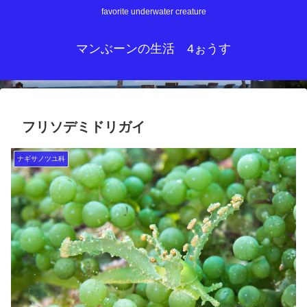
favorite underwater creature
マンぶーンの生活 4ぉうす
フリソデミドリガイ
ナギサノツユ科