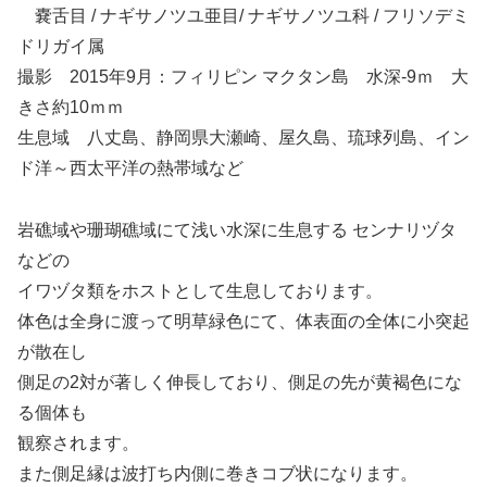
嚢舌目 / ナギサノツユ亜目/ ナギサノツユ科 / フリソデミ
ドリガイ属
撮影 2015年9月：フィリピン マクタン島 水深-9ｍ 大
きさ約10ｍｍ
生息域 八丈島、静岡県大瀬崎、屋久島、琉球列島、イン
ド洋～西太平洋の熱帯域など
岩礁域や珊瑚礁域にて浅い水深に生息する センナリヅタ
などの
イワヅタ類をホストとして生息しております。
体色は全身に渡って明草緑色にて、体表面の全体に小突起
が散在し
側足の2対が著しく伸長しており、側足の先が黄褐色にな
る個体も
観察されます。
また側足縁は波打ち内側に巻きコブ状になります。