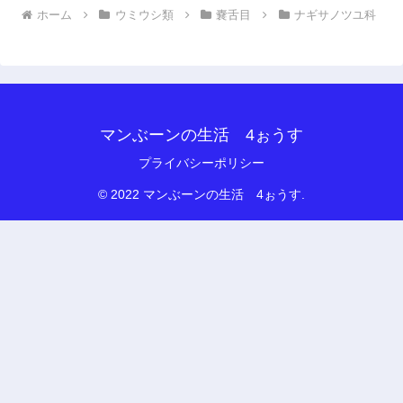
ホーム
ウミウシ類
嚢舌目
ナギサノツユ科
マンぶーンの生活 4ぉうす
プライバシーポリシー
© 2022 マンぶーンの生活 4ぉうす.