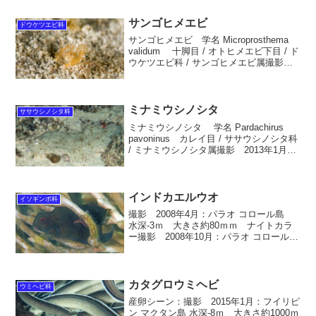
ズキ目 / テ...
サンゴヒメエビ
ドウケツエビ科
サンゴヒメエビ 学名 Microprosthema
validum 十脚目 / オトヒメエビ下目 / ド
ウケツエビ科 / サンゴヒメエビ属撮影
2015年1月：フィリピン マクタン島 水
深-4ｍ 大きさ胴長約10ｍｍ英名
Robust b...
ミナミウシノシタ
ササウシノシタ科
ミナミウシノシタ 学名 Pardachirus
pavoninus カレイ目 / ササウシノシタ科
/ ミナミウシノシタ属撮影 2013年1月：
フィリピン マクタン島 水深－5m 大き
さ200mmぐらい英名 PEACOCK SOLE
生息域...
インドカエルウオ
イソギンポ科
撮影 2008年4月：パラオ コロール島
水深-3ｍ 大きさ約80ｍｍ ナイトカラ
ー撮影 2008年10月：パラオ コロール
島 水深-3ｍ 大きさ約80ｍｍ幼魚；撮
影 2006年10月：パラオ コロール島 水
深-3ｍ 大きさ約25ｍｍ幼魚；...
カタグロウミヘビ
ウミヘビ科
産卵シーン：撮影 2015年1月：フイリピ
ン マクタン島 水深-8ｍ 大きさ約1000ｍ