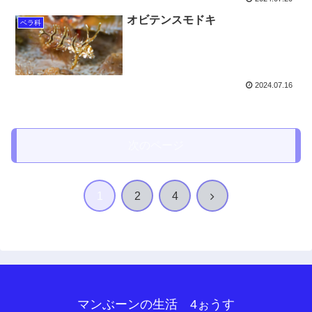
オビテンスモドキ
ベラ科
2024.07.16
次のページ
次
1
2
4
へ
マンぶーンの生活 4ぉうす