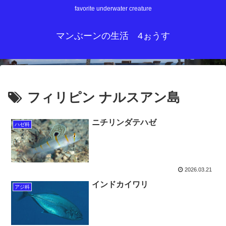
favorite underwater creature
マンぶーンの生活 4ぉうす
フィリピン ナルスアン島
ニチリンダテハゼ
ハゼ科
2026.03.21
インドカイワリ
アジ科