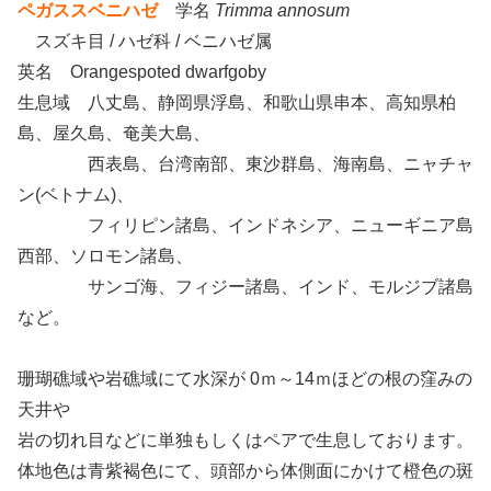
ペガススベニハゼ
学名
Trimma annosum
スズキ目 / ハゼ科 / ベニハゼ属
英名 Orangespoted dwarfgoby
生息域 八丈島、静岡県浮島、和歌山県串本、高知県柏
島、屋久島、奄美大島、
西表島、台湾南部、東沙群島、海南島、ニャチャ
ン(ベトナム)、
フィリピン諸島、インドネシア、ニューギニア島
西部、ソロモン諸島、
サンゴ海、フィジー諸島、インド、モルジブ諸島
など。
珊瑚礁域や岩礁域にて水深が 0ｍ～14ｍほどの根の窪みの
天井や
岩の切れ目などに単独もしくはペアで生息しております。
体地色は青紫褐色にて、頭部から体側面にかけて橙色の斑