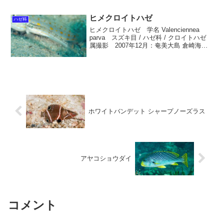
影 2008年5月：高知県大月町柏島 後
浜 水深-5ｍ 大きさ約20ｍｍ ...
ヒメクロイトハゼ
ハゼ科
ヒメクロイトハゼ 学名 Valenciennea
parva スズキ目 / ハゼ科 / クロイトハゼ
属撮影 2007年12月：奄美大島 倉崎海
岸 水深-8ｍ 大きさ約40ｍｍ英名
Parva goby生息域 屋久島、琉球列島、
西太平洋、マー...
ホワイトバンデット シャープノーズラス
アヤコショウダイ
コメント