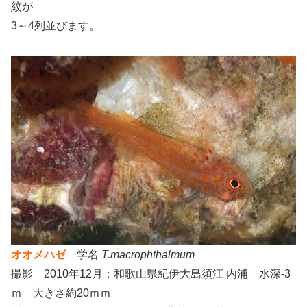
紋が
3～4列並びます。
オオメハゼ
学名
T.macrophthalmum
撮影 2010年12月：和歌山県紀伊大島須江 内浦 水深-3
ｍ 大きさ約20ｍｍ