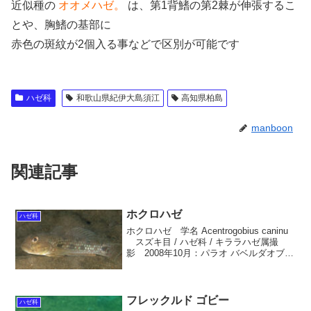
近似種の
オオメハゼ。
は、第1背鰭の第2棘が伸張するこ
とや、胸鰭の基部に
赤色の斑紋が2個入る事などで区別が可能です
ハゼ科
和歌山県紀伊大島須江
高知県柏島
manboon
関連記事
ホクロハゼ
ハゼ科
ホクロハゼ 学名 Acentrogobius caninu
スズキ目 / ハゼ科 / キララハゼ属撮
影 2008年10月：パラオ バベルダオブ
島 水深-2ｍ 大きさ約80ｍｍ英名
Tropical sand goby生息域 奄美大島、沖
縄...
フレックルド ゴビー
ハゼ科