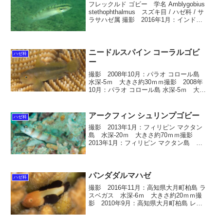
フレックルド ゴビー 学名 Amblygobius
stethophthalmus スズキ目 / ハゼ科 / サ
ラサハゼ属 撮影 2016年1月：インドネ
シア バリ島 シークレツトベイ 水深-12
ｍ 大きさ約100ｍｍ英名 Freckle...
ニードルスパイン コーラルゴビ
ハゼ科
ー
撮影 2008年10月：パラオ コロール島
水深-5ｍ 大きさ約30ｍｍ撮影 2008年
10月：パラオ コロール島 水深-5ｍ 大き
さ約30ｍｍ幼魚：撮影 2008年4月：パ
ラオ コロール島 水深-5ｍ 大きさ約20ｍ
ｍ幼魚：撮影 2006...
アークフィン シュリンプゴビー
ハゼ科
撮影 2013年1月：フィリピン マクタン
島 水深-20ｍ 大きさ約70ｍｍ撮影
2013年1月：フィリピン マクタン島 水
深-20ｍ 大きさ約40ｍｍ アークフィン
シュリンプゴビー 学名 Amblyeleotris
arcupinna ...
パンダダルマハゼ
ハゼ科
撮影 2016年11月：高知県大月町柏島 ラ
スベガス 水深-6ｍ 大きさ約20ｍｍ撮
影 2010年9月：高知県大月町柏島 レッ
ドロック 水深-6ｍ 大きさ約20ｍｍ撮