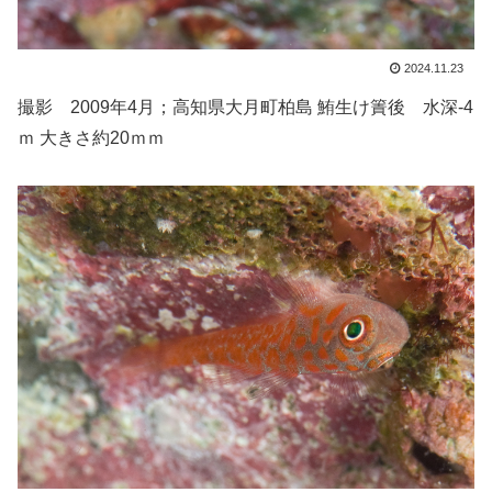
2024.11.23
撮影 2009年4月；高知県大月町柏島 鮪生け簀後 水深-4
ｍ 大きさ約20ｍｍ