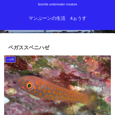
favorite underwater creature
マンぶーンの生活 4ぉうす
ペガススベニハゼ
ハゼ科