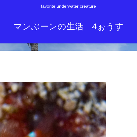
favorite underwater creature
マンぶーンの生活 4ぉうす