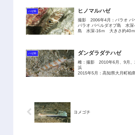
ヒノマルハゼ
ハゼ科
撮影 2006年4月：パラオ バ
パラオ バベルダオブ島 水深-
島 水深-16ｍ 大きさ約40ｍｍ
ダンダラダテハゼ
ハゼ科
雌：撮影 2010年6月、9月、
浜 大きさ約
2015年5月：高知県大月町柏島
ヨメゴチ