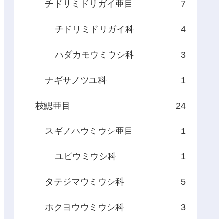
チドリミドリガイ亜目
7
チドリミドリガイ科
4
ハダカモウミウシ科
3
ナギサノツユ科
1
枝鰓亜目
24
スギノハウミウシ亜目
1
ユビウミウシ科
1
タテジマウミウシ科
5
ホクヨウウミウシ科
3