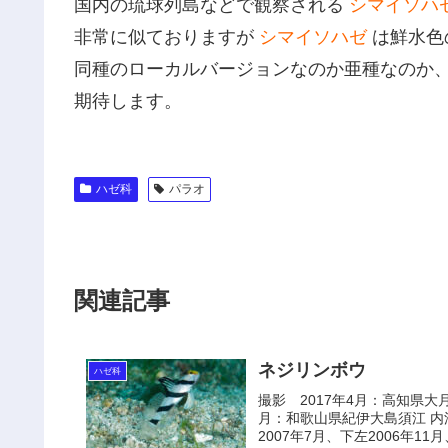
国内の琉球列島などで観察される
シマイソハ
非常に似ておりますが
シマイソハゼ
は鮮水色
同種のローカルバージョンなのか亜種なのか
期待します。
ハゼ科
パラオ
関連記事
ネジリンボウ
ハゼ科
撮影 2017年4月：高知県大月
月：和歌山県紀伊大島須江 内浦
2007年7月、下左2006年11月、