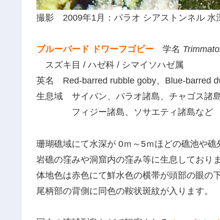
撮影 2009年1月：パラオ シアストンネル 水
ブルーバード ドワーフゴビー
学名
Trimmato
スズキ目 / ハゼ科 / シマイソハゼ属
英名 Red-barred rubble goby、Blue-barred 
生息域 サイパン、パラオ諸島、チャゴス諸
フィジー諸島、ソサエティ諸島など
珊瑚礁域にて水深が 0ｍ～5ｍほどの礁池や
岩礁の窪みや洞窟内の窪み等に生息しており
体地色は赤色にて鮮水色の横帯が頭部の眼の下
尾柄部の背側に同色の鞍状斑紋が入ります。