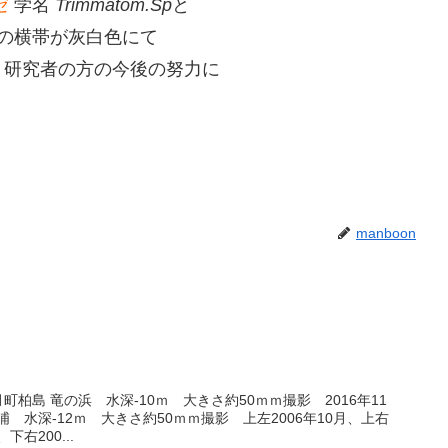
ゼ
学名
Trimmatom.Sp
と
の横帯が灰白色にて
、研究者の方の今後の努力に
manboon
町柏島 竜の浜 水深-10ｍ 大きさ約50ｍｍ撮影 2016年11
 水深-12ｍ 大きさ約50ｍｍ撮影 上左2006年10月、上右
下右200...