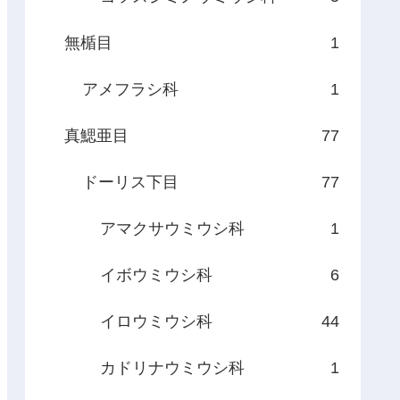
無楯目
1
アメフラシ科
1
真鰓亜目
77
ドーリス下目
77
アマクサウミウシ科
1
イボウミウシ科
6
イロウミウシ科
44
カドリナウミウシ科
1