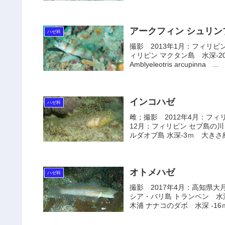
アークフィン シュリン
ハゼ科
撮影 2013年1月：フィリピ
ィリピン マクタン島 水深-2
Amblyeleotris arcupinna ...
インコハゼ
ハゼ科
雌；撮影 2012年4月：フィ
12月：フィリピン セブ島の川
ルダオブ島 水深-3ｍ 大きさ約4
オトメハゼ
ハゼ科
撮影 2017年4月：高知県大
シア・バリ島 トランベン 水深
木浦 ナナコのダボ 水深 -16