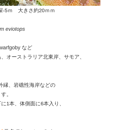
深-5ｍ 大きさ約20ｍｍ
m eviotops
dwarfgoby など
島、オーストラリア北東岸、サモア、
礁外縁、岩礁性海岸などの
ます。
に1本、体側面に6本入り、