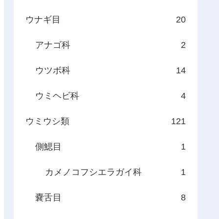
ウナギ目
20
アナゴ科
2
ウツボ科
14
ウミヘビ科
4
ウミウシ類
121
側鰓目
1
カメノコフシエラガイ科
1
嚢舌目
8