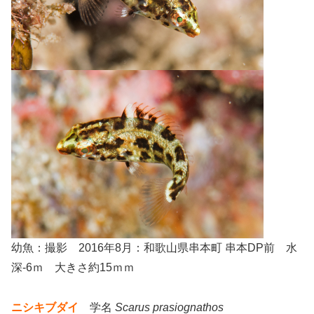
幼魚：撮影 2016年8月：和歌山県串本町 串本DP前 水
深-6ｍ 大きさ約15ｍｍ
ニシキブダイ
学名
Scarus prasiognathos