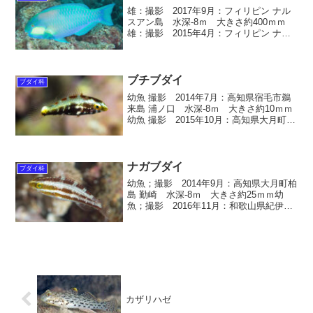
雄：撮影 2017年9月：フィリピン ナル
スアン島 水深-8ｍ 大きさ約400ｍｍ
雄：撮影 2015年4月：フィリピン ナル
スアン島 水深-8ｍ 大きさ約300ｍｍ
オカメブダイ 学名 Chlorurus bleekeri
スズキ目 / ブ...
ブチブダイ
ブダイ科
幼魚 撮影 2014年7月：高知県宿毛市鵜
来島 浦ノ口 水深-8ｍ 大きさ約10ｍｍ
幼魚 撮影 2015年10月：高知県大月町柏
島 ラスベガス 水深-6m 大きさ約25ｍ
ｍ幼魚 撮影 2016年10月：和歌山県紀伊
大島須江 内浦 水深-5ｍ...
ナガブダイ
ブダイ科
幼魚；撮影 2014年9月：高知県大月町柏
島 勤崎 水深-8ｍ 大きさ約25ｍｍ幼
魚；撮影 2016年11月：和歌山県紀伊大
島 ナギザキ 水深-12ｍ 大きさ約20ｍ
ｍ幼魚；撮影 2016年8月：和歌山県串本
町 串本DP前 水深-6ｍ 大き...
カザリハゼ