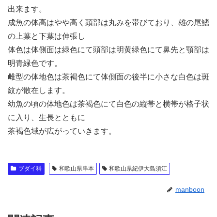
出来ます。
成魚の体高はやや高く頭部は丸みを帯びており、雄の尾鰭
の上葉と下葉は伸張し
体色は体側面は緑色にて頭部は明黄緑色にて鼻先と顎部は
明青緑色です。
雌型の体地色は茶褐色にて体側面の後半に小さな白色は斑
紋が散在します。
幼魚の頃の体地色は茶褐色にて白色の縦帯と横帯が格子状
に入り、生長とともに
茶褐色域が広がっていきます。
ブダイ科
和歌山県串本
和歌山県紀伊大島須江
manboon