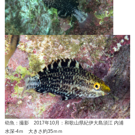
幼魚：撮影 2017年10月：和歌山県紀伊大島須江 内浦
水深-4ｍ 大きさ約35ｍｍ