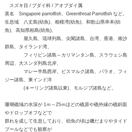
スズキ目 / ブダイ科 / アオブダイ属
英名 Singapore parrotfish、Greenthroat Parrotfish など。
生息域 八丈島(幼魚)、相模湾(幼魚)、和歌山県串本(幼
魚)、高知県柏島(幼魚)、
屋久島、琉球列島、尖閣諸島、台湾、香港、南沙
群島、タイランド湾、
フィリピン諸島～カリマンタン島、スラウェシ島
周辺、大スンダ列島北岸、
マレー半島西岸、ビスマルク諸島、パラオ、フィ
ジー諸島、東インド洋
(キーリング諸島以東)、モルジブ諸島など。
珊瑚礁域の水深が 1ｍ～25ｍほどの礁原や礁外縁の礁斜面
やドロップオフなどで
群れを成して生息しており、幼魚の頃は磯だまりやタイド
プールなどでも観察が