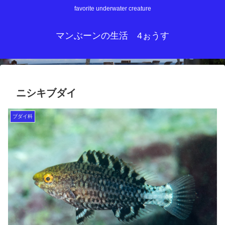
favorite underwater creature
マンぶーンの生活 4ぉうす
ニシキブダイ
ブダイ科