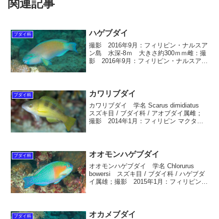
関連記事
ハゲブダイ
ブダイ科
撮影 2016年9月：フィリピン・ナルスア
ン島 水深-8ｍ 大きさ約300ｍｍ雌：撮
影 2016年9月：フィリピン・ナルスアン
島 水深-8ｍ 大きさ約200ｍｍ幼魚：撮
影 2006年10月：パラオ・コロール島
水深-5ｍ 大きさ約35ｍｍハ...
カワリブダイ
ブダイ科
カワリブダイ 学名 Scarus dimidiatus
スズキ目 / ブダイ科 / アオブダイ属雌；
撮影 2014年1月：フィリピン マクタン
島 水深-9ｍ 大きさ約50ｍｍ 英名
Yellowbarreed parrotfish生息域 屋...
オオモンハゲブダイ
ブダイ科
オオモンハゲブダイ 学名 Chlorurus
bowersi スズキ目 / ブダイ科 / ハゲブダ
イ属雄；撮影 2015年1月：フィリピン
ナルスアン島 水深-8ｍ 大きさ約300ｍ
ｍ英名 Bower's Parrotfish生息域 屋久
島...
オカメブダイ
ブダイ科