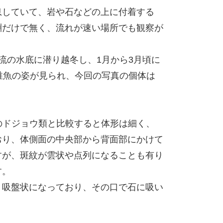
息していて、岩や石などの上に付着する
淵だけで無く、流れが速い場所でも観察が
流の水底に潜り越冬し、1月から3月頃に
稚魚の姿が見られ、今回の写真の個体は
他のドジョウ類と比較すると体形は細く、
おり、体側面の中央部から背面部にかけて
すが、斑紋が雲状や点列になることも有り
す。
く吸盤状になっており、その口で石に吸い