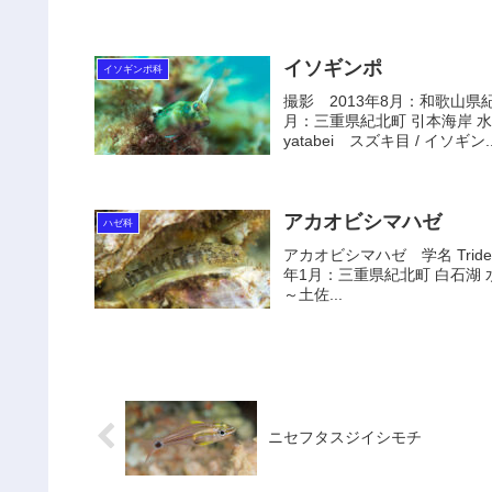
イソギンポ
イソギンポ科
撮影 2013年8月：和歌山県
月：三重県紀北町 引本海岸 水深-
yatabei スズキ目 / イソギン..
アカオビシマハゼ
ハゼ科
アカオビシマハゼ 学名 Tridenti
年1月：三重県紀北町 白石湖 水
～土佐...
ニセフタスジイシモチ