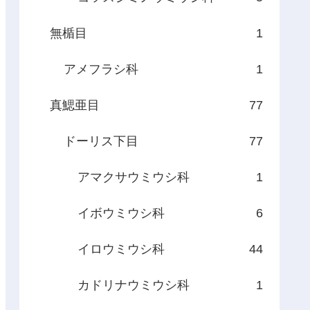
無楯目
1
アメフラシ科
1
真鰓亜目
77
ドーリス下目
77
アマクサウミウシ科
1
イボウミウシ科
6
イロウミウシ科
44
カドリナウミウシ科
1