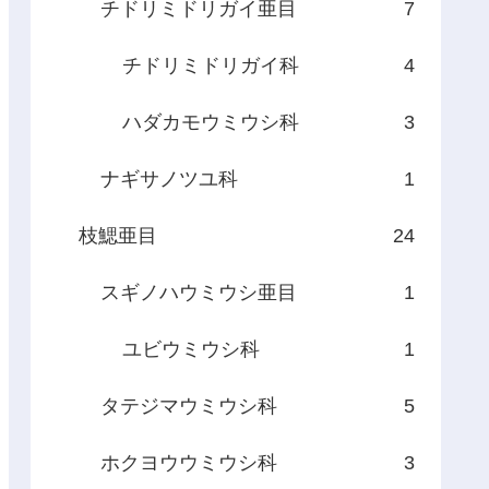
チドリミドリガイ亜目
7
チドリミドリガイ科
4
ハダカモウミウシ科
3
ナギサノツユ科
1
枝鰓亜目
24
スギノハウミウシ亜目
1
ユビウミウシ科
1
タテジマウミウシ科
5
ホクヨウウミウシ科
3