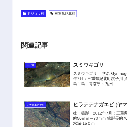
ドジョウ科
三重県紀北町
関連記事
スミウキゴリ
ハゼ科
スミウキゴリ 学名 Gymnogobi
年7月：三重県紀北町銚子川 
島半島、青森県～九州...
ヒラテテナガエビ (ヤ
テナガエビ亜科
雄；撮影 2012年7月
約50ｍｍ～70ｍｍ 鋏脚長約
水深-15Ｃｍ 大