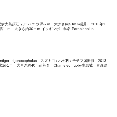
紀伊大島須江 ムロバエ 水深-7ｍ 大きさ約40ｍｍ撮影 2013年1
1ｍ 大きさ約30ｍｍ イソギンポ 学名 Parablennius
.
ger trigonocephalus スズキ目 / ハゼ科 / チチブ属撮影 2013
深-1ｍ 大きさ約40ｍｍ英名 Chameleon goby生息域 青森県