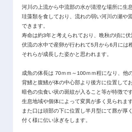
河川の上流から中流部の水が清澄な場所に生
珪藻類を食しており、流れの弱い河川の瀬や
できます。
寿命は約3年と考えられており、晩秋の頃に伏
伏流の水中で産卵が行われて5月から6月には
それらが成長した姿かと思われます。
成魚の体長は 70ｍｍ～100ｍｍ程になり、
背鰭と腹鰭が体の中心部より後方に位置して
暗色の虫食い状の斑紋が入ること等が特徴で
生息地域や個体によって変異が多く見られま
また口は頭部の下に位置し半月型にて唇が厚
付く様に伝い泳ぎをします。