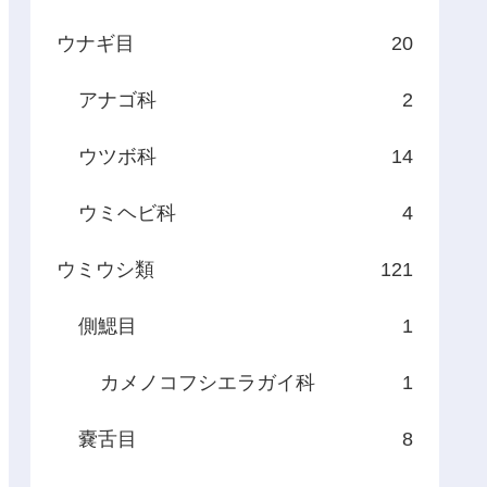
ウナギ目
20
アナゴ科
2
ウツボ科
14
ウミヘビ科
4
ウミウシ類
121
側鰓目
1
カメノコフシエラガイ科
1
嚢舌目
8