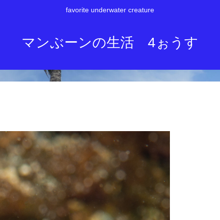
favorite underwater creature
マンぶーンの生活 4ぉうす