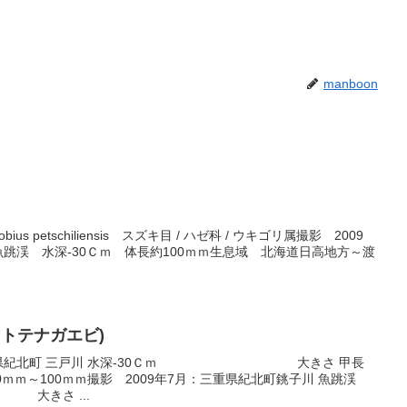
manboon
us petschiliensis スズキ目 / ハゼ科 / ウキゴリ属撮影 2009
魚跳渓 水深-30Ｃｍ 体長約100ｍｍ生息域 北海道日高地方～渡
マトテナガエビ)
：三重県紀北町 三戸川 水深-30Ｃｍ 大きさ 甲長
70ｍｍ～100ｍｍ撮影 2009年7月：三重県紀北町銚子川 魚跳渓
きさ ...