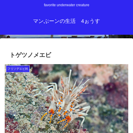
favorite underwater creature
マンぶーンの生活 4ぉうす
トゲツノメエビ
フリソデエビ科