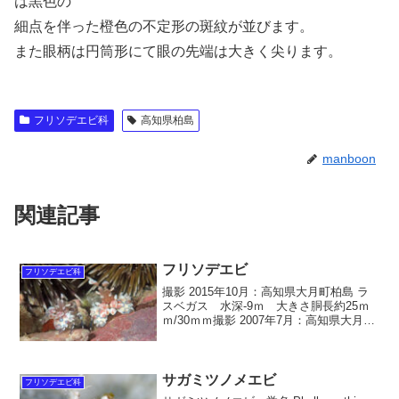
は黒色の
細点を伴った橙色の不定形の斑紋が並びます。
また眼柄は円筒形にて眼の先端は大きく尖ります。
フリソデエビ科
高知県柏島
manboon
関連記事
フリソデエビ
フリソデエビ科
撮影 2015年10月：高知県大月町柏島 ラ
スベガス 水深-9ｍ 大きさ胴長約25ｍ
ｍ/30ｍｍ撮影 2007年7月：高知県大月町
柏島 後浜 水深-12ｍ 大きさ胴長左約
30ｍｍ/右約25ｍｍ撮影 2013年5月：和歌
山県串本町 住崎 水深...
サガミツノメエビ
フリソデエビ科