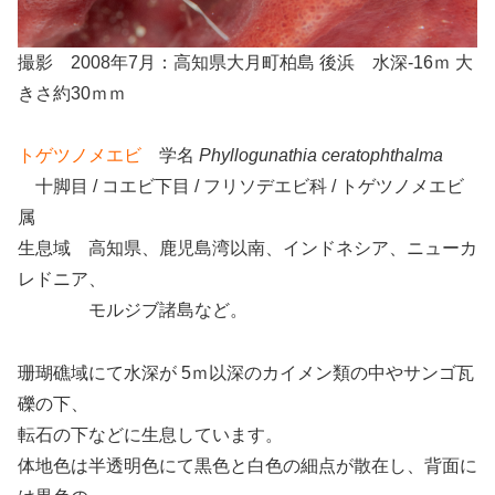
撮影 2008年7月：高知県大月町柏島 後浜 水深-16ｍ 大
きさ約30ｍｍ
トゲツノメエビ
学名
Phyllogunathia ceratophthalma
十脚目 / コエビ下目 / フリソデエビ科 / トゲツノメエビ
属
生息域 高知県、鹿児島湾以南、インドネシア、ニューカ
レドニア、
モルジブ諸島など。
珊瑚礁域にて水深が 5ｍ以深のカイメン類の中やサンゴ瓦
礫の下、
転石の下などに生息しています。
体地色は半透明色にて黒色と白色の細点が散在し、背面に