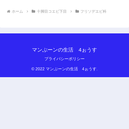
ホーム
十脚目コエビ下目
フリソデエビ科
マンぶーンの生活 4ぉうす
プライバシーポリシー
© 2022 マンぶーンの生活 4ぉうす.