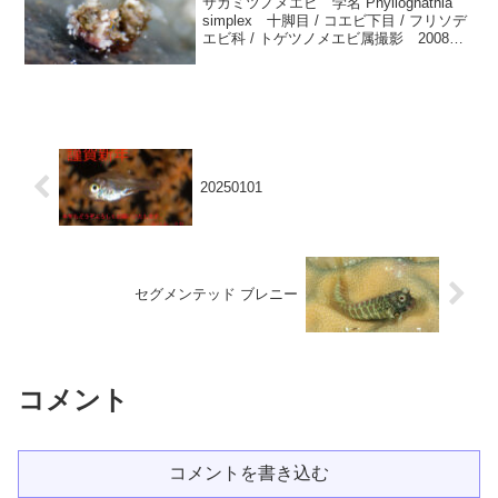
サガミツノメエビ 学名 Phyllognathia
simplex 十脚目 / コエビ下目 / フリソデ
エビ科 / トゲツノメエビ属撮影 2008年1
月：和歌山県紀伊大島須江 内浦 水深-22
ｍ 大きさ約5ｍｍ英名 Simple Tiger...
20250101
セグメンテッド ブレニー
コメント
コメントを書き込む