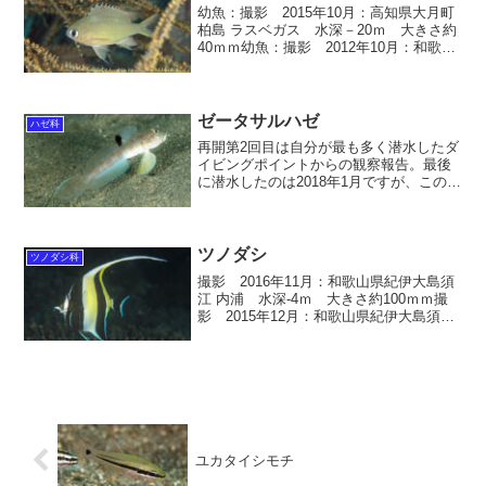
幼魚：撮影 2015年10月：高知県大月町
柏島 ラスベガス 水深－20ｍ 大きさ約
40ｍｍ幼魚：撮影 2012年10月：和歌山
県紀伊大島須江 内浦 水深－13ｍ 大き
さ約30ｍｍ撮影 2009年3月：奄美大島
倉崎海岸 水深－12ｍ 大きさ...
ゼータサルハゼ
ハゼ科
再開第2回目は自分が最も多く潜水したダ
イビングポイントからの観察報告。最後
に潜水したのは2018年1月ですが、このビ
ーチだけで419本潜水しております。ゼー
タサルハゼ 学名 Oxyurichthys Sp ス
ズキ目 / ハゼ科 / サルハゼ...
ツノダシ
ツノダシ科
撮影 2016年11月：和歌山県紀伊大島須
江 内浦 水深-4ｍ 大きさ約100ｍｍ撮
影 2015年12月：和歌山県紀伊大島須江
内浦 水深-5ｍ 大きさ70ｍｍ撮影
2011年1月：和歌山県紀伊大島須江 内
浦 水深-5ｍ 大きさ100ｍｍ ...
ユカタイシモチ