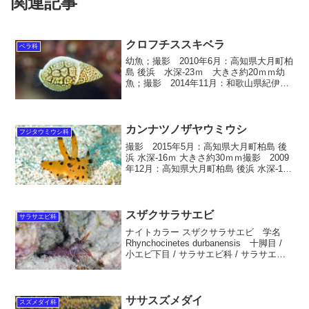
関連記事
クロフチススキベラ
ベラ科
幼魚；撮影 2010年6月：高知県大月町柏
島 後浜 水深-23ｍ 大きさ約20ｍｍ幼
魚；撮影 2014年11月：和歌山県紀伊大
島須江 内浦 水深-9ｍ 大きさ約20ｍｍ
雄の婚姻色撮影 2015年5月：高知県大月
町柏島 勤崎 水深-30ｍ ...
カンナツノザヤウミウシ
フジタウミウシ科
撮影 2015年5月：高知県大月町柏島 後
浜 水深-16ｍ 大きさ約30ｍｍ撮影 2009
年12月：高知県大月町柏島 後浜 水深-10
ｍ 大きさ約30ｍｍ撮影 2013年3月：高
知県宿毛市鵜来島 水深-18ｍ 大きさ約30
ｍｍ撮影 2009...
スザクサラサエビ
サラサエビ科
ナイトカラー スザクサラサエビ 学名
Rhynchocinetes durbanensis 十脚目 /
小エビ下目 / サラサエビ科 / サラサエビ
属撮影 2007年12月：奄美大島 倉崎海
岸 水深-8ｍ 大きさ胴長約30ｍｍ 英
名 Hin...
ササスズメダイ
スズメダイ科