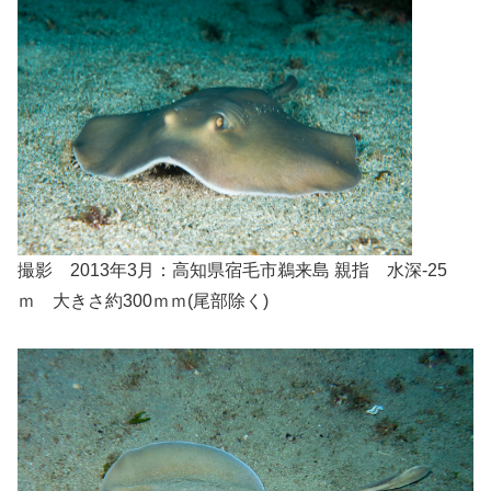
撮影 2013年3月：高知県宿毛市鵜来島 親指 水深-25
ｍ 大きさ約300ｍｍ(尾部除く)