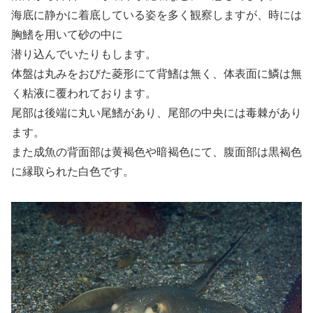
海底に静かに着底している姿を多く観察しますが、時には
胸鰭を用いて砂の中に
潜り込んでいたりもします。
体盤は丸みをおびた菱形にて背鰭は無く、体表面に鱗は無
く粘液に覆われております。
尾部は後端に丸い尾鰭があり、尾部の中央には毒棘があり
ます。
また成魚の背面部は黄褐色や暗褐色にて、腹面部は黒褐色
に縁取られた白色です。