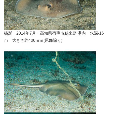
撮影 2014年7月：高知県宿毛市鵜来島 港内 水深-16
ｍ 大きさ約400ｍｍ(尾部除く)