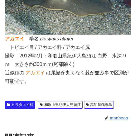
アカエイ
学名
Dasyatis akajei
トビエイ目 / アカエイ科 / アカエイ属
撮影 2012年2月：和歌山県紀伊大島須江 白野 水深-9
ｍ 大きさ約300ｍｍ(尾部除く)
近似種の
アカエイ
は尾鰭が丸くなく棘が並ぶ事で区別が
可能です。
ヒラタエイ科
和歌山県紀伊大島須江
高知県鵜来島
manboon