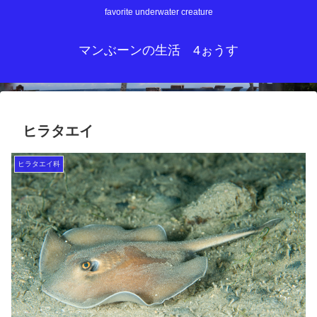
favorite underwater creature
マンぶーンの生活 4ぉうす
ヒラタエイ
ヒラタエイ科