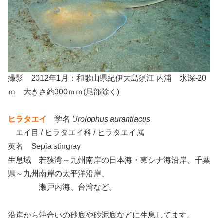
撮影 2012年1月：和歌山県紀伊大島須江 内浦 水深-20
ｍ 大きさ約300ｍｍ(尾部除く)
ヒラタエイ
学名
Urolophus aurantiacus
エイ目 / ヒラタエイ科 / ヒラタエイ属
英名 Sepia stingray
生息域 若狭湾～九州南岸の日本海・東シナ海沿岸、千葉
県～九州南岸の太平洋沿岸、
瀬戸内海、台湾など。
沿岸から沖合いの砂底や砂泥底などに生息してます。