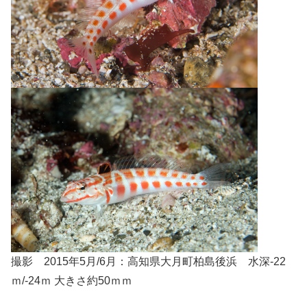
撮影 2015年5月/6月：高知県大月町柏島後浜 水深-22
ｍ/-24ｍ 大きさ約50ｍｍ