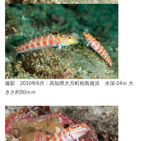
撮影 2010年6月：高知県大月町柏島後浜 水深-24ｍ 大
きさ約50ｍｍ