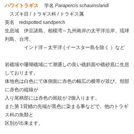
ハワイトラギス
学名
Parapercis schauinslandi
スズキ目 / トラギス科 / トラギス属
英名 redspotted sandperch
生息域 伊豆諸島、相模湾～九州南岸の太平洋沿岸、琉球
列島、台湾、
インド洋～太平洋 ( イースター島を除く ）など
岩礁域や珊瑚礁域にて潮通しの良い礁斜面や礁砂底に生息
しております。
体地色は白色にて体側面に赤色の幅広の横帯が並び、頬部
に赤色の縦線が
入り尾柄部には赤色の斑紋が 2個入ります。
また第 1背鰭の先端が黒色に染まる事などで、他のトラギ
ス科の魚類と
区別が出来ます。