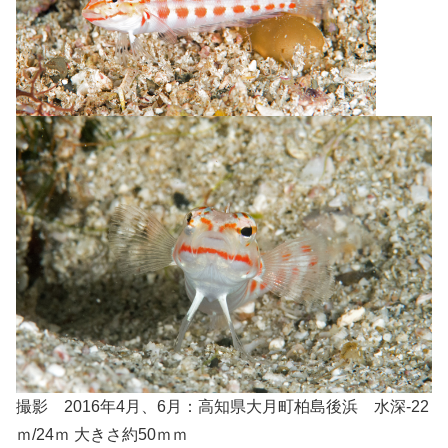
撮影 2016年4月、6月：高知県大月町柏島後浜 水深-22
ｍ/24ｍ 大きさ約50ｍｍ