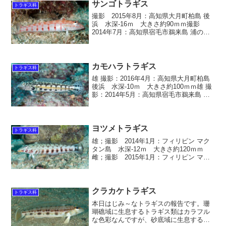
サンゴトラギス
トラギス科
撮影 2015年8月：高知県大月町柏島 後
浜 水深-16ｍ 大きさ約90ｍｍ撮影
2014年7月：高知県宿毛市鵜来島 浦の
口 水深-20ｍ 大きさ約80ｍｍ撮影
2014年7月：高知県宿毛市鵜来島 シーツ
リー 水深-13ｍ 大きさ約80ｍｍ...
カモハラトラギス
トラギス科
雄 撮影：2016年4月：高知県大月町柏島
後浜 水深-10ｍ 大きさ約100ｍｍ雄 撮
影：2014年5月：高知県宿毛市鵜来島 浦
の口 水深-12ｍ 大きさ約120ｍｍ雄 撮
影：2013年3月：高知県宿毛市鵜来島 シ
ーツリー 水深-20ｍ ...
ヨツメトラギス
トラギス科
雄；撮影 2014年1月：フィリピン マク
タン島 水深-12ｍ 大きさ約120ｍｍ
雌；撮影 2015年1月：フィリピン マク
タン島 水深-10ｍ 大きさ約120ｍｍ ヨ
ツメトラギス 学名 Parapercis
clathrata スズキ目 ...
クラカケトラギス
トラギス科
本日はじみ～なトラギスの報告です。珊
瑚礁域に生息するトラギス類はカラフル
な色彩なんですが、砂底域に生息するト