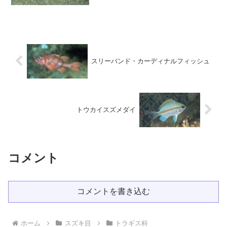
ラギス類は地味な色彩なんです。撮影
2012年2月：紀伊大島須江 内浦ビーチ
水深-20ｍ 大きさ約70ｍｍ撮影 2012年
1月：紀...
スリーバンド・カーディナルフィッシュ
トウカイスズメダイ
コメント
コメントを書き込む
ホーム
スズキ目
トラギス科