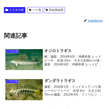
トラギス科
バリ島
高知県柏島
manboon
関連記事
オジロトラギス
トラギス科
雌：撮影 2014年4月：沖縄本島 レッド
ビーチ 水深-10ｍ 大きさ約80ｍｍ雄：
撮影 2014年4月：沖縄本島 レッドビー
チ 水深-10ｍ 大きさ約100ｍｍ雌：撮
影 2015年9月：フィリピン セブ島 水
深-8ｍ 大きさ約80ｍｍ雌：...
ダンダラトラギス
トラギス科
撮影 2016年1月：インドネシア バリ島
シークレツトベイ 水深-6ｍ 大きさ約
70ｍｍ撮影 2012年4月：フィリピン マ
クタン島 水深-7ｍ 大きさ約80ｍｍ撮
影 2013年6月：フィリピン マクタン
島 水深-9ｍ 大きさ約70ｍｍ ...