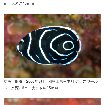
ｍ 大きさ40ｍｍ
幼魚；撮影 2007年9月：和歌山県串本町 グラスワール
ド 水深-16ｍ 大きさ約15ｍｍ