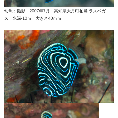
幼魚；撮影 2007年7月：高知県大月町柏島 ラスベガ
ス 水深-10ｍ 大きさ40ｍｍ