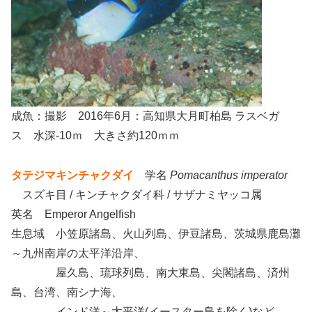
成魚：撮影 2016年6月：高知県大月町柏島 ラスベガ
ス 水深-10ｍ 大きさ約120ｍｍ
タテジマキンチャクダイ
学名
Pomacanthus imperator
スズキ目 / キンチャクダイ科 / サザナミヤッコ属
英名 Emperor Angelfish
生息域 小笠原諸島、火山列島、伊豆諸島、茨城県鹿島灘
～九州南岸の太平洋沿岸、
屋久島、琉球列島、南大東島、尖閣諸島、済州
島、台湾、南シナ海、
インド洋～太平洋(イースター島を除く)など。