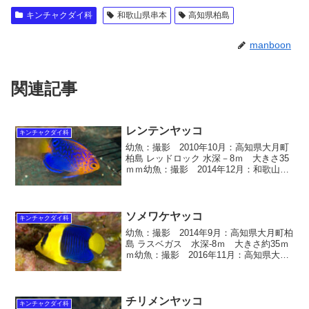
キンチャクダイ科
和歌山県串本
高知県柏島
manboon
関連記事
レンテンヤッコ
キンチャクダイ科
幼魚：撮影 2010年10月：高知県大月町
柏島 レッドロック 水深－8ｍ 大きさ35
ｍｍ幼魚：撮影 2014年12月：和歌山県
紀伊大島須江 ナギザキ 水深－10ｍ 大き
さ35ｍｍ レンテンヤッコ 学名
Chaetodon lunulatus...
ソメワケヤッコ
キンチャクダイ科
幼魚：撮影 2014年9月：高知県大月町柏
島 ラスベガス 水深-8ｍ 大きさ約35ｍ
ｍ幼魚：撮影 2016年11月：高知県大月
町柏島 後浜 水深-10ｍ 大きさ約35ｍ
ｍ幼魚：撮影 2016年10月：和歌山県紀
伊大島須江 内浦 水深-5ｍ ...
チリメンヤッコ
キンチャクダイ科