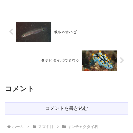
さ約30ｍｍ 英名 Orange angelfish
生...
ボルネオハゼ
タテヒダイボウミウシ
コメント
コメントを書き込む
ホーム
スズキ目
キンチャクダイ科