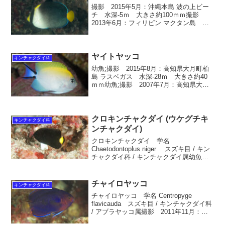
撮影 2015年5月：沖縄本島 波の上ビー
チ 水深-5ｍ 大きさ約100ｍｍ撮影
2013年6月：フィリピン マクタン島 水
深-5ｍ 大きさ約80ｍｍ チリメンヤッ
コ 学名 Chaetodontoplus mesoleucus
スズキ目 /...
ヤイトヤッコ
キンチャクダイ科
幼魚;撮影 2015年8月：高知県大月町柏
島 ラスベガス 水深-28ｍ 大きさ約40
ｍｍ幼魚;撮影 2007年7月：高知県大月
町柏島 ラスベガス 水深-30ｍ 大きさ約
40ｍｍ ヤイトヤッコ 学名 Genicanthus
melanospi...
クロキンチャクダイ (ウケグチキ
キンチャクダイ科
ンチャクダイ)
クロキンチャクダイ 学名
Chaetodontoplus niger スズキ目 / キン
チャクダイ科 / キンチャクダイ属幼魚：
撮影 2011年6月：高知県大月町柏島 後
浜 水深32ｍ 大きさ約25ｍｍ英名
Black angelfish...
チャイロヤッコ
キンチャクダイ科
チャイロヤッコ 学名 Centropyge
flavicauda スズキ目 / キンチャクダイ科
/ アブラヤッコ属撮影 2011年11月：静
岡県沼津市大瀬崎 先端 水深-16ｍ 大き