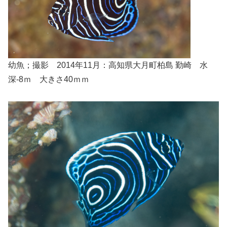
幼魚；撮影 2014年11月：高知県大月町柏島 勤崎 水
深-8ｍ 大きさ40ｍｍ