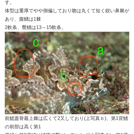
す。
体型は重厚でやや側偏しており吻は丸くて短く鋭い鼻棘が
あり、腹鰭は1棘
2軟条、臀鰭は13～15軟条。
前鰓蓋骨最上棘は広くて2又しており(上写真ｂ)、第1背鰭
の前部は高く第1