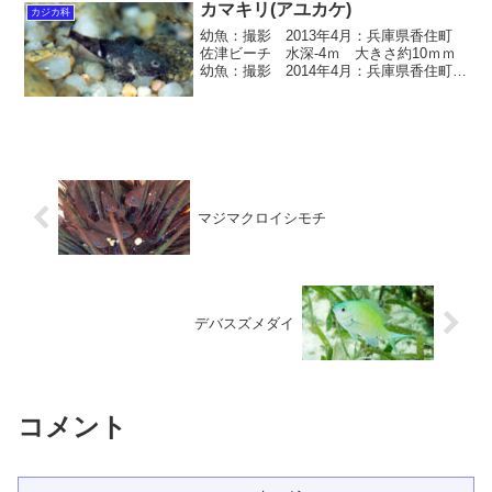
カマキリ(アユカケ)
カジカ科
幼魚：撮影 2013年4月：兵庫県香住町
佐津ビーチ 水深-4ｍ 大きさ約10ｍｍ
幼魚：撮影 2014年4月：兵庫県香住町
佐津ビーチ 水深-5ｍ 大きさ約10ｍｍ
カマキリ(アユカケ) 学名 Cottus
kazika カサゴ目 / カジ...
マジマクロイシモチ
デバスズメダイ
コメント