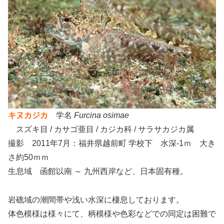
キヌカジカ
学名
Furcina osimae
スズキ目 / カサゴ亜目 / カジカ科 / サラサカジカ属
撮影 2011年7月：福井県越前町 学校下 水深-1ｍ 大き
さ約50ｍｍ
生息域 函館以南 ～ 九州西岸など、日本固有種。
岩礁域の潮間帯や浅い水深に棲息しております。
体色模様は様々にて、柄模様や色彩などでの同定は困難で