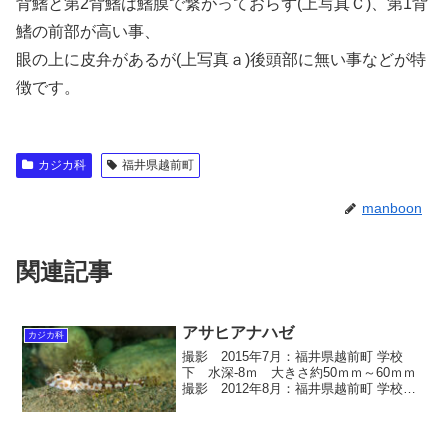
背鰭と第2背鰭は鰭膜で繋がっておらず(上写真Ｃ)、第1背
鰭の前部が高い事、
眼の上に皮弁があるが(上写真ａ)後頭部に無い事などが特
徴です。
カジカ科
福井県越前町
manboon
関連記事
アサヒアナハゼ
カジカ科
撮影 2015年7月：福井県越前町 学校
下 水深-8ｍ 大きさ約50ｍｍ～60ｍｍ
撮影 2012年8月：福井県越前町 学校
下 水深-7ｍ 大きさ約40ｍｍ アサヒア
ナハゼ 学名 Pseudoblennius
cottoides スズキ目 /...