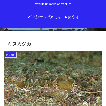
favorite underwater creature
マンぶーンの生活 4ぉうす
キヌカジカ
カジカ科